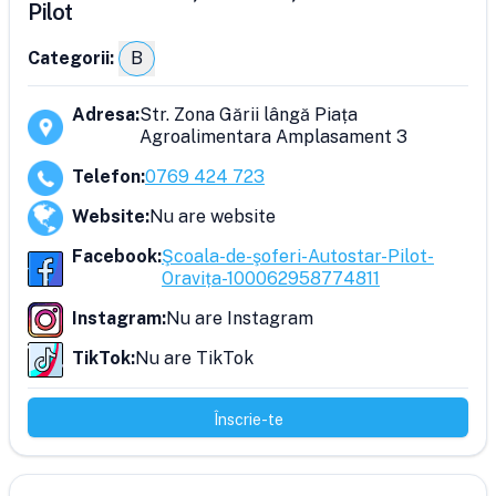
Pilot
Categorii:
B
Adresa
:
Str. Zona Gării lângă Piața
Agroalimentara Amplasament 3
Telefon
:
0769 424 723
Website
:
Nu are website
Facebook
:
Şcoala-de-şoferi-Autostar-Pilot-
Oravița-100062958774811
Instagram
:
Nu are Instagram
TikTok
:
Nu are TikTok
Înscrie-te