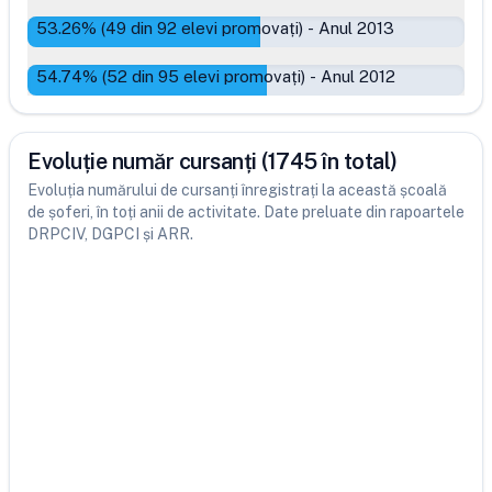
53.26
% (
49
din
92
elevi promovați)
-
Anul 2013
54.74
% (
52
din
95
elevi promovați)
-
Anul 2012
Evoluție număr cursanți (1745 în total)
Evoluția numărului de cursanți înregistrați la această școală
de șoferi, în toți anii de activitate. Date preluate din rapoartele
DRPCIV, DGPCI și ARR.