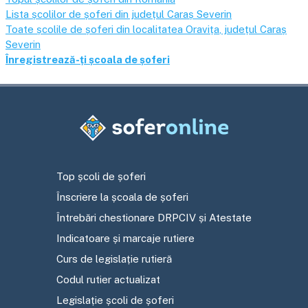
Lista școlilor de șoferi din județul
Caraș Severin
Toate școlile de șoferi din localitatea
Oravița
, județul
Caraș
Severin
Înregistrează-ți școala de șoferi
Top școli de șoferi
Înscriere la școala de șoferi
Întrebări chestionare DRPCIV și Atestate
Indicatoare și marcaje rutiere
Curs de legislație rutieră
Codul rutier actualizat
Legislație școli de șoferi