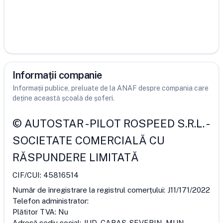
Informații companie
Informații publice, preluate de la ANAF despre compania care
deține această școală de șoferi.
©
AUTOSTAR - PILOT ROSPEED S.R.L.
-
SOCIETATE COMERCIALĂ CU
RĂSPUNDERE LIMITATĂ
CIF/CUI:
45816514
Număr de înregistrare la registrul comerțului:
J11/171/2022
Telefon administrator:
Plătitor TVA:
Nu
Adresă sediu social:
JUD. CARAŞ-SEVERIN, MUN.