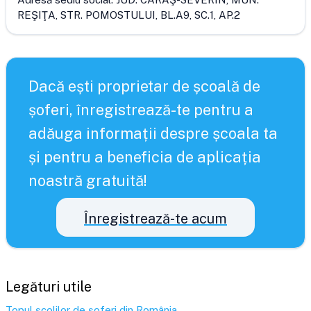
REŞIŢA, STR. POMOSTULUI, BL.A9, SC.1, AP.2
Dacă ești proprietar de școală de
șoferi, înregistrează-te pentru a
adăuga informații despre școala ta
și pentru a beneficia de aplicația
noastră gratuită!
Înregistrează-te acum
Legături utile
Topul școlilor de șoferi din România