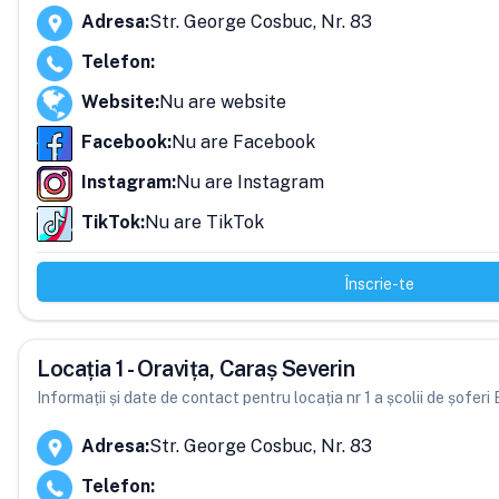
Adresa
:
Str. George Cosbuc, Nr. 83
Telefon
:
Website
:
Nu are website
Facebook
:
Nu are Facebook
Instagram
:
Nu are Instagram
TikTok
:
Nu are TikTok
Înscrie-te
Locația 1 - Oravița, Caraș Severin
Informații și date de contact pentru locația nr 1 a școlii de șofer
Adresa
:
Str. George Cosbuc, Nr. 83
Telefon
: