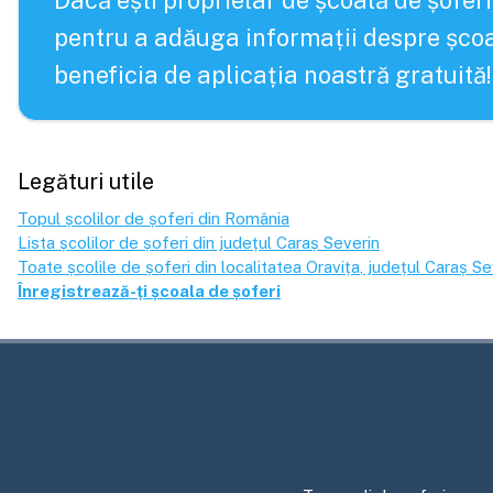
Dacă ești proprietar de școală de șoferi
pentru a adăuga informații despre școa
beneficia de aplicația noastră gratuită!
Legături utile
Topul școlilor de șoferi din România
Lista școlilor de șoferi din județul
Caraș Severin
Toate școlile de șoferi din localitatea
Oravița
, județul
Caraș Se
Înregistrează-ți școala de șoferi