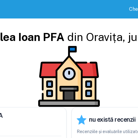
Che
lea Ioan PFA
din
Oravița
, j
A
nu există recenzii
Recenziile și evaluările utiliz