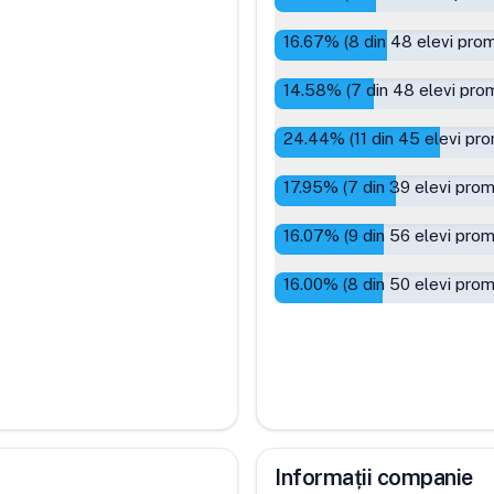
16.67
% (
8
din
48
elevi prom
14.58
% (
7
din
48
elevi prom
24.44
% (
11
din
45
elevi pro
17.95
% (
7
din
39
elevi prom
16.07
% (
9
din
56
elevi prom
16.00
% (
8
din
50
elevi prom
Informații companie