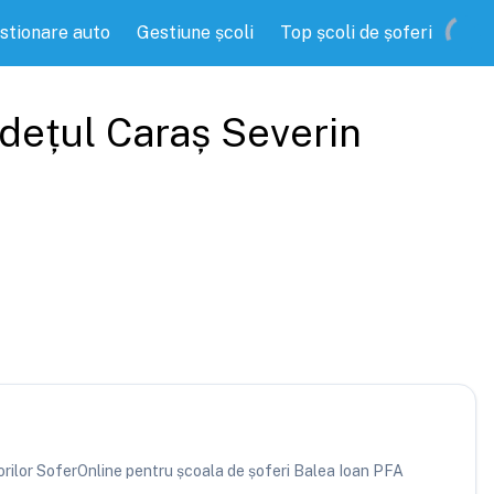
stionare auto
Gestiune școli
Top școli de șoferi
udețul
Caraș Severin
atorilor SoferOnline pentru școala de șoferi Balea Ioan PFA