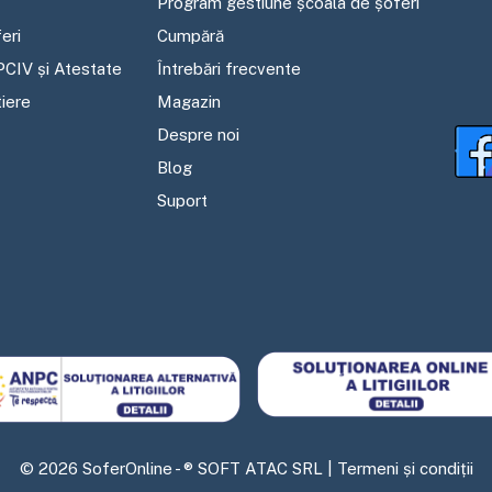
Program gestiune școala de șoferi
eri
Cumpără
PCIV și Atestate
Întrebări frecvente
tiere
Magazin
Despre noi
Blog
Suport
©
2026
SoferOnline - ® SOFT ATAC SRL |
Termeni și condiții