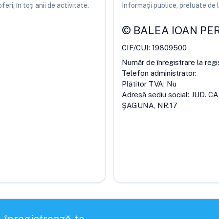
ri, în toți anii de activitate.
Informații publice, preluate d
©
BALEA IOAN PE
CIF/CUI:
19809500
Număr de înregistrare la regi
Telefon administrator:
Plătitor TVA:
Nu
Adresă sediu social:
JUD. C
ŞAGUNA, NR.17