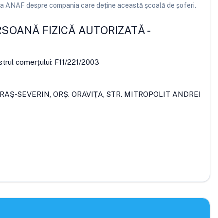
e la ANAF despre compania care deține această școală de șoferi.
RSOANĂ FIZICĂ AUTORIZATĂ
-
strul comerțului:
F11/221/2003
ARAŞ-SEVERIN, ORŞ. ORAVIŢA, STR. MITROPOLIT ANDREI