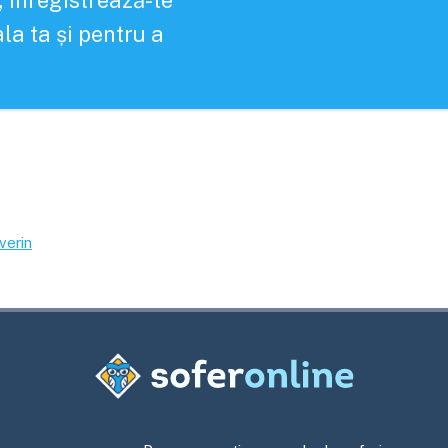
, înregistrează-te
la ta și pentru a
verin