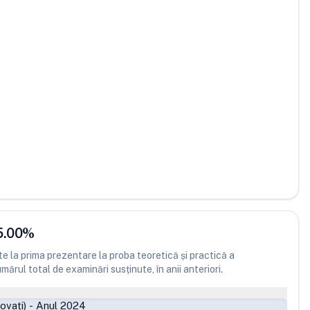
5.00
%
 la prima prezentare la proba teoretică și practică a
ărul total de examinări susținute, în anii anteriori.
ovați)
-
Anul 2024