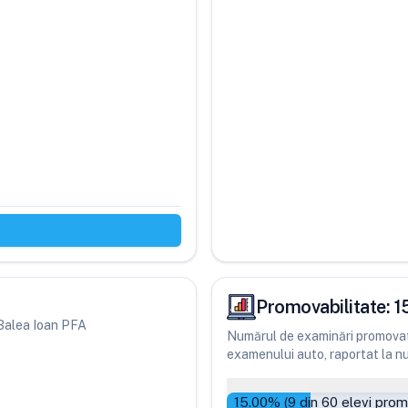
Promovabilitate:
1
i Balea Ioan PFA
Numărul de examinări promovate
examenului auto, raportat la num
15.00
% (
9
din
60
elevi prom