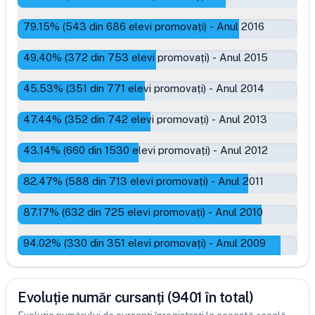
79.15
% (
543
din
686
elevi promovați)
-
Anul 2016
49.40
% (
372
din
753
elevi promovați)
-
Anul 2015
45.53
% (
351
din
771
elevi promovați)
-
Anul 2014
47.44
% (
352
din
742
elevi promovați)
-
Anul 2013
43.14
% (
660
din
1530
elevi promovați)
-
Anul 2012
82.47
% (
588
din
713
elevi promovați)
-
Anul 2011
87.17
% (
632
din
725
elevi promovați)
-
Anul 2010
94.02
% (
330
din
351
elevi promovați)
-
Anul 2009
Evoluție număr cursanți (9401 în total)