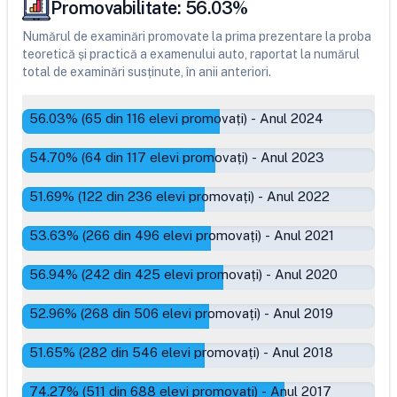
Promovabilitate:
56.03
%
Numărul de examinări promovate la prima prezentare la proba
teoretică și practică a examenului auto, raportat la numărul
total de examinări susținute, în anii anteriori.
56.03
% (
65
din
116
elevi promovați)
-
Anul 2024
54.70
% (
64
din
117
elevi promovați)
-
Anul 2023
51.69
% (
122
din
236
elevi promovați)
-
Anul 2022
53.63
% (
266
din
496
elevi promovați)
-
Anul 2021
56.94
% (
242
din
425
elevi promovați)
-
Anul 2020
52.96
% (
268
din
506
elevi promovați)
-
Anul 2019
51.65
% (
282
din
546
elevi promovați)
-
Anul 2018
74.27
% (
511
din
688
elevi promovați)
-
Anul 2017