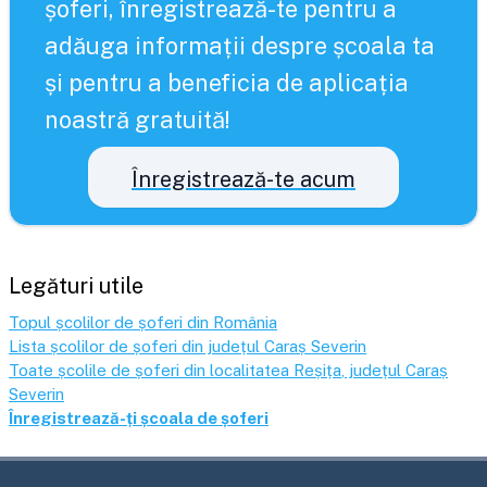
șoferi, înregistrează-te pentru a
adăuga informații despre școala ta
și pentru a beneficia de aplicația
noastră gratuită!
Înregistrează-te acum
Legături utile
Topul școlilor de șoferi din România
Lista școlilor de șoferi din județul
Caraș Severin
Toate școlile de șoferi din localitatea
Reșița
, județul
Caraș
Severin
Înregistrează-ți școala de șoferi