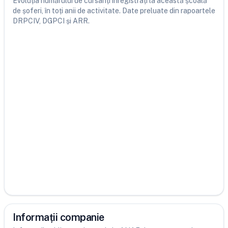
Evoluția numărului de cursanți înregistrați la această școală
de șoferi, în toți anii de activitate. Date preluate din rapoartele
DRPCIV, DGPCI și ARR.
Informații companie