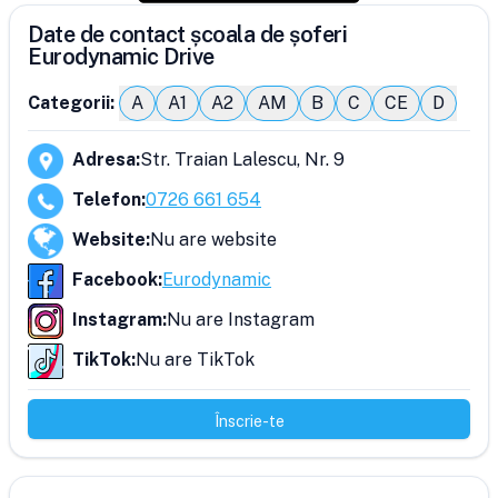
Date de contact școala de șoferi
Eurodynamic Drive
Categorii:
A
A1
A2
AM
B
C
CE
D
Adresa
:
Str. Traian Lalescu, Nr. 9
Telefon
:
0726 661 654
Website
:
Nu are website
Facebook
:
Eurodynamic
Instagram
:
Nu are Instagram
TikTok
:
Nu are TikTok
Înscrie-te