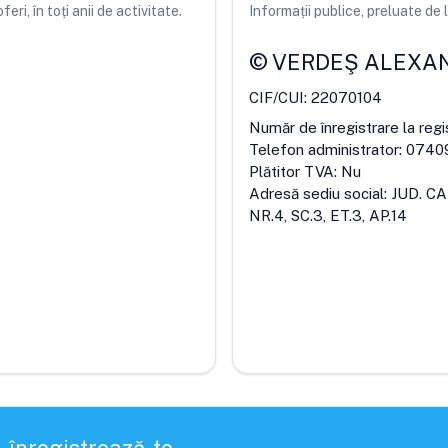
ri, în toți anii de activitate.
Informații publice, preluate d
©
VERDEŞ ALEXAN
CIF/CUI:
22070104
Număr de înregistrare la regi
Telefon administrator:
0740
Plătitor TVA:
Nu
Adresă sediu social:
JUD. C
NR.4, SC.3, ET.3, AP.14