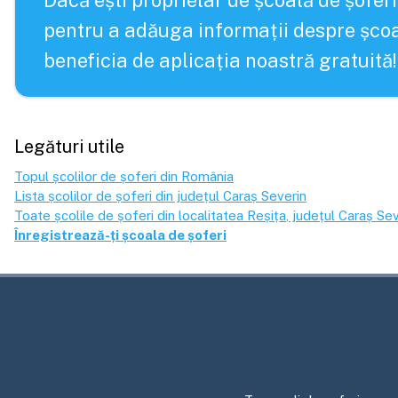
Dacă ești proprietar de școală de șoferi
pentru a adăuga informații despre școa
beneficia de aplicația noastră gratuită!
Legături utile
Topul școlilor de șoferi din România
Lista școlilor de șoferi din județul
Caraș Severin
Toate școlile de șoferi din localitatea
Reșița
, județul
Caraș Sev
Înregistrează-ți școala de șoferi