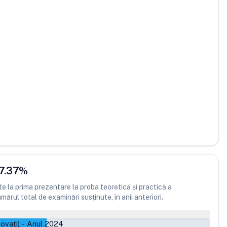
7.37
%
 la prima prezentare la proba teoretică și practică a
ărul total de examinări susținute, în anii anteriori.
ovați)
-
Anul 2024