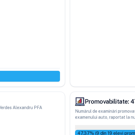
Promovabilitate:
4
ri Verdes Alexandru PFA
Numărul de examinări promovate
examenului auto, raportat la num
47.37
% (
9
din
19
elevi prom