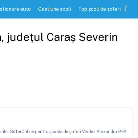
stionare auto
Gestiune școli
Top școli de șoferi
a
, județul
Caraș Severin
atorilor SoferOnline pentru școala de șoferi Verdes Alexandru PFA