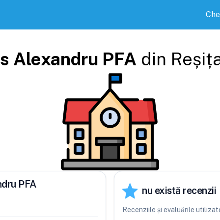
Che
s Alexandru PFA
din
Reșiț
ndru PFA
nu există recenzii
Recenziile și evaluările utiliz