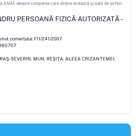
e la ANAF despre compania care deține această școală de șoferi.
DRU PERSOANĂ FIZICĂ AUTORIZATĂ
-
strul comerțului:
F11/241/2007
985707
ARAŞ-SEVERIN, MUN. REŞIŢA, ALEEA CRIZANTEMEI,