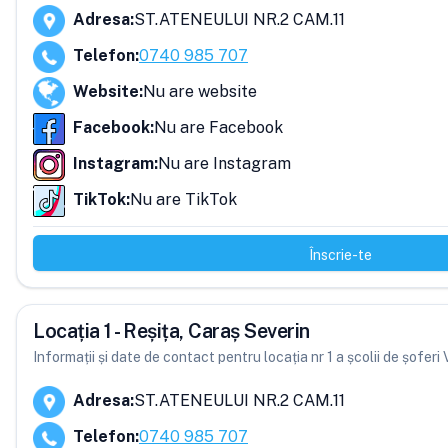
Adresa
:
ST.ATENEULUI NR.2 CAM.11
Telefon
:
0740 985 707
Website
:
Nu are website
Facebook
:
Nu are Facebook
Instagram
:
Nu are Instagram
TikTok
:
Nu are TikTok
Înscrie-te
Locația 1 - Reșița, Caraș Severin
Informații și date de contact pentru locația nr 1 a școlii de șofe
Adresa
:
ST.ATENEULUI NR.2 CAM.11
Telefon
:
0740 985 707