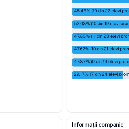
45.45
% (
10
din
22
elevi pro
52.63
% (
10
din
19
elevi pro
47.83
% (
11
din
23
elevi pro
47.62
% (
10
din
21
elevi prom
47.37
% (
9
din
19
elevi prom
29.17
% (
7
din
24
elevi prom
Informații companie