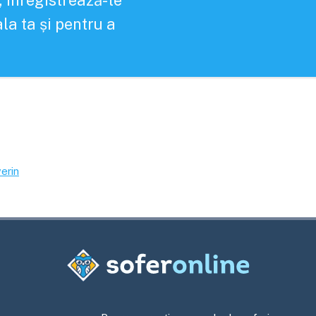
, înregistrează-te
la ta și pentru a
erin