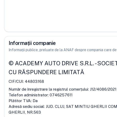
Informații companie
Informații publice, preluate de la ANAF despre compania care deț
©
ACADEMY AUTO DRIVE S.R.L.
-
SOCIE
CU RĂSPUNDERE LIMITATĂ
CIF/CUI:
44803168
Număr de înregistrare la registrul comerțului:
J12/4086/2021
Telefon administrator:
0746257611
Plătitor TVA:
Da
Adresă sediu social:
JUD. CLUJ, SAT MINTIU GHERLII COM
GHERLII, NR.563