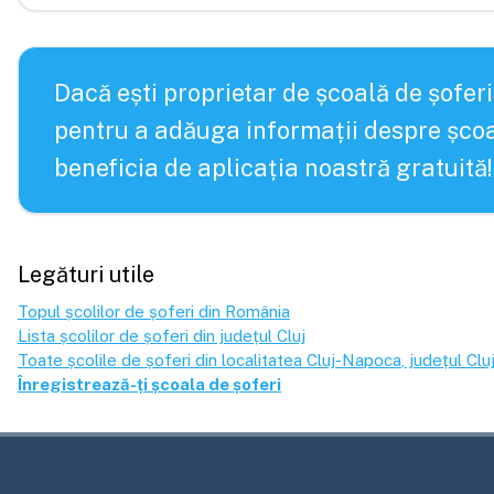
Dacă ești proprietar de școală de șoferi
pentru a adăuga informații despre școa
beneficia de aplicația noastră gratuită!
Legături utile
Topul școlilor de șoferi din România
Lista școlilor de șoferi din județul
Cluj
Toate școlile de șoferi din localitatea
Cluj-Napoca
, județul
Clu
Înregistrează-ți școala de șoferi