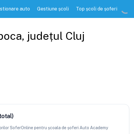
stionare auto
Gestiune școli
Top școli de șoferi
poca
, județul
Cluj
total)
atorilor SoferOnline pentru școala de șoferi Auto Academy