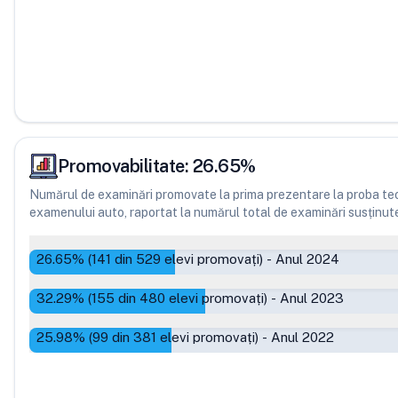
Promovabilitate:
26.65
%
Numărul de examinări promovate la prima prezentare la proba teor
examenului auto, raportat la numărul total de examinări susținute, 
26.65
% (
141
din
529
elevi promovați)
-
Anul 2024
32.29
% (
155
din
480
elevi promovați)
-
Anul 2023
25.98
% (
99
din
381
elevi promovați)
-
Anul 2022