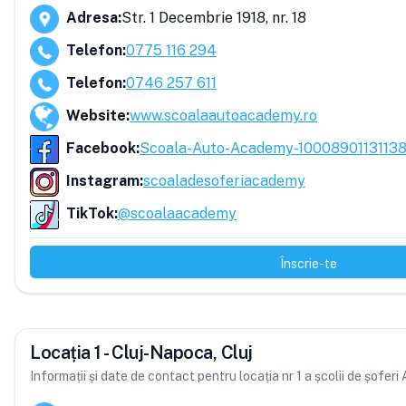
Adresa
:
Str. 1 Decembrie 1918, nr. 18
Telefon
:
0775 116 294
Telefon
:
0746 257 611
Website
:
www.scoalaautoacademy.ro
Facebook
:
Scoala-Auto-Academy-1000890113113
Instagram
:
scoaladesoferiacademy
TikTok
:
@scoalaacademy
Înscrie-te
Locația 1 - Cluj-Napoca, Cluj
Informații și date de contact pentru locația nr 1 a școlii de șofe