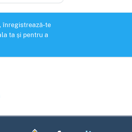
, înregistrează-te
la ta și pentru a
j