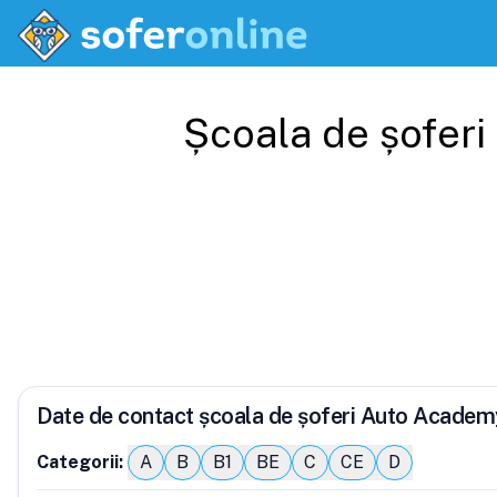
Școala de șoferi
Date de contact școala de șoferi Auto Academ
Categorii:
A
B
B1
BE
C
CE
D