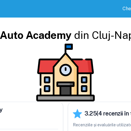
Che
Auto Academy
din
Cluj-Na
y
3.25
(
4
recenzii în 
Recenziile și evaluările utiliz