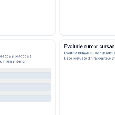
Evoluție număr cursanți
Evoluția numărului de cursanți în
etică și practică a
Date preluate din rapoartele 
în anii anteriori.