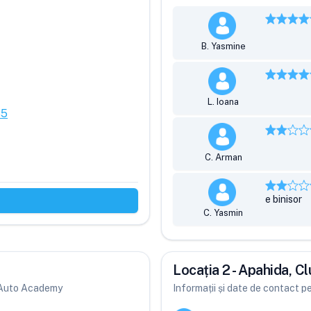
B. Yasmine
L. Ioana
85
C. Arman
e binisor
C. Yasmin
Locația 2 - Apahida, Cl
ri Auto Academy
Informații și date de contact p