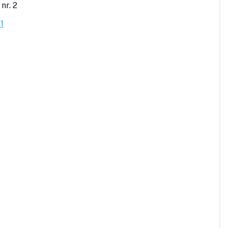
 nr. 2
1