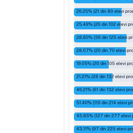
26.25
% (
21
din
80
elevi pro
25.49
% (
26
din
102
elevi pr
28.80
% (
36
din
125
elevi p
28.57
% (
20
din
70
elevi pr
19.05
% (
20
din
105
elevi pr
21.21
% (
28
din
132
elevi pr
46.21
% (
61
din
132
elevi pr
51.40
% (
110
din
214
elevi p
45.85
% (
127
din
277
elevi 
43.11
% (
97
din
225
elevi pr