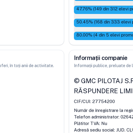
47.76
% (
149
din
312
elevi p
50.45
% (
168
din
333
elevi 
80.00
% (
4
din
5
elevi promo
Informații companie
ri, în toți anii de activitate.
Informații publice, preluate d
©
GMC PILOTAJ S.R
RĂSPUNDERE LIM
CIF/CUI:
27754200
Număr de înregistrare la regi
Telefon administrator:
0264
Plătitor TVA:
Nu
Adresă sediu social:
JUD. CL