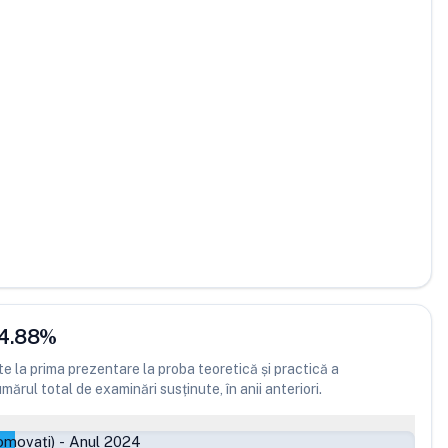
4.88
%
 la prima prezentare la proba teoretică și practică a
ărul total de examinări susținute, în anii anteriori.
omovați)
-
Anul 2024