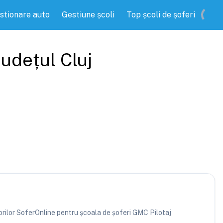
stionare auto
Gestiune școli
Top școli de șoferi
 județul
Cluj
atorilor SoferOnline pentru școala de șoferi GMC Pilotaj