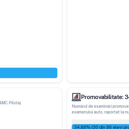
Promovabilitate:
3
 GMC Pilotaj
Numărul de examinări promovate
examenului auto, raportat la num
34.88
% (
30
din
86
elevi pr