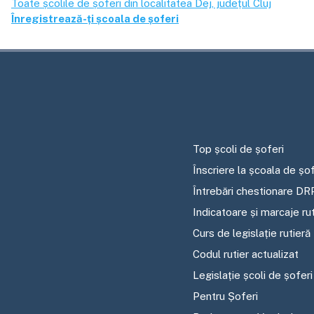
Toate școlile de șoferi din localitatea
Dej
, județul
Cluj
Înregistrează-ți școala de șoferi
Top școli de șoferi
Înscriere la școala de șof
Întrebări chestionare DR
Indicatoare și marcaje ru
Curs de legislație rutieră
Codul rutier actualizat
Legislație școli de șoferi
Pentru Șoferi