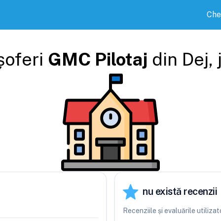
Che
șoferi
GMC Pilotaj
din
Dej
,
nu există recenzii
Recenziile și evaluările utiliz