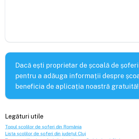
Dacă ești proprietar de școală de șoferi
pentru a adăuga informații despre școa
beneficia de aplicația noastră gratuită!
Legături utile
Topul școlilor de șoferi din România
Lista școlilor de șoferi din județul
Cluj