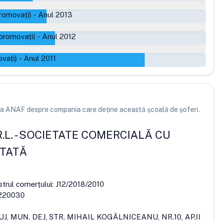
romovați)
-
Anul 2013
promovați)
-
Anul 2012
vați)
-
Anul 2011
e la ANAF despre compania care deține această școală de șoferi.
.L.
-
SOCIETATE COMERCIALĂ CU
ITATĂ
strul comerțului:
J12/2018/2010
220030
UJ, MUN. DEJ, STR. MIHAIL KOGĂLNICEANU, NR.10, AP.II