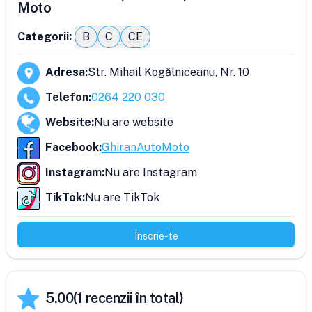
Moto
Categorii:
B
C
CE
Adresa
:
Str. Mihail Kogălniceanu, Nr. 10
Telefon
:
0264 220 030
Website
:
Nu are website
Facebook
:
GhiranAutoMoto
Instagram
:
Nu are Instagram
TikTok
:
Nu are TikTok
Înscrie-te
5.00
(
1
recenzii în total)