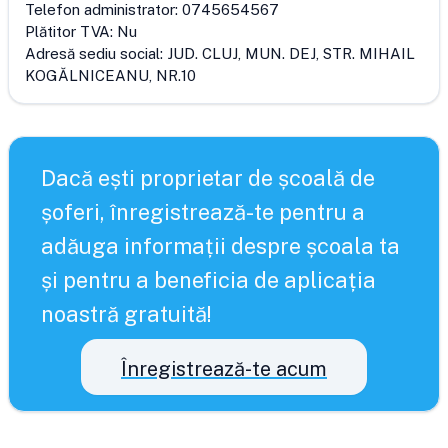
Telefon administrator:
0745654567
Plătitor TVA:
Nu
Adresă sediu social:
JUD. CLUJ, MUN. DEJ, STR. MIHAIL
KOGĂLNICEANU, NR.10
Dacă ești proprietar de școală de
șoferi, înregistrează-te pentru a
adăuga informații despre școala ta
și pentru a beneficia de aplicația
noastră gratuită!
Înregistrează-te acum