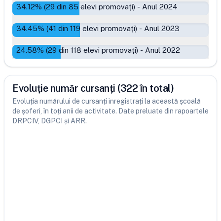
34.12
% (
29
din
85
elevi promovați)
-
Anul 2024
34.45
% (
41
din
119
elevi promovați)
-
Anul 2023
24.58
% (
29
din
118
elevi promovați)
-
Anul 2022
Evoluție număr cursanți (322 în total)
Evoluția numărului de cursanți înregistrați la această școală
de șoferi, în toți anii de activitate. Date preluate din rapoartele
DRPCIV, DGPCI și ARR.