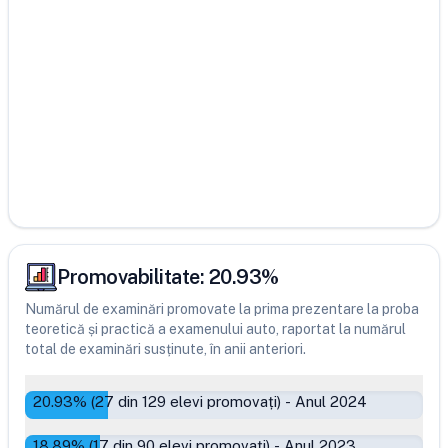
Promovabilitate:
20.93
%
Numărul de examinări promovate la prima prezentare la proba
teoretică și practică a examenului auto, raportat la numărul
total de examinări susținute, în anii anteriori.
20.93
% (
27
din
129
elevi promovați)
-
Anul 2024
18.89
% (
17
din
90
elevi promovați)
-
Anul 2023