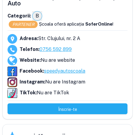
Auto
Categorii:
B
Școala oferă aplicația
SoferOnline
!
PARTENER
Adresa
:
Str. Clujului, nr. 2 A
Telefon
:
0756 592 899
Website
:
Nu are website
Facebook
:
speedyautoscoala
Instagram
:
Nu are Instagram
TikTok
:
Nu are TikTok
Înscrie-te