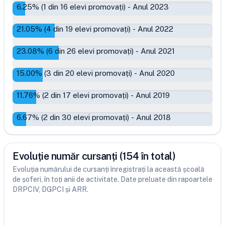
6.25
% (
1
din
16
elevi promovați)
-
Anul 2023
21.05
% (
4
din
19
elevi promovați)
-
Anul 2022
23.08
% (
6
din
26
elevi promovați)
-
Anul 2021
15.00
% (
3
din
20
elevi promovați)
-
Anul 2020
11.76
% (
2
din
17
elevi promovați)
-
Anul 2019
6.67
% (
2
din
30
elevi promovați)
-
Anul 2018
Evoluție număr cursanți (154 în total)
Evoluția numărului de cursanți înregistrați la această școală
de șoferi, în toți anii de activitate. Date preluate din rapoartele
DRPCIV, DGPCI și ARR.