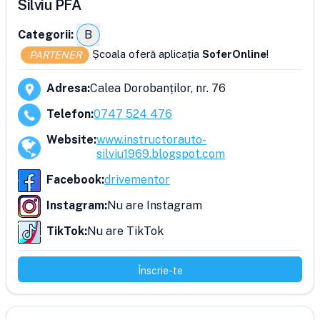
Silviu PFA
Categorii:
B
Școala oferă aplicația
SoferOnline
!
PARTENER
Adresa
:
Calea Dorobanților, nr. 76
Telefon
:
0747 524 476
Website
:
www.instructorauto-
silviu1969.blogspot.com
Facebook
:
drivementor
Instagram
:
Nu are Instagram
TikTok
:
Nu are TikTok
Înscrie-te