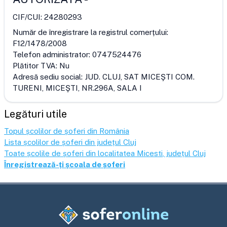
CIF/CUI:
24280293
Număr de înregistrare la registrul comerțului:
F12/1478/2008
Telefon administrator:
0747524476
Plătitor TVA:
Nu
Adresă sediu social:
JUD. CLUJ, SAT MICEŞTI COM.
TURENI, MICEŞTI, NR.296A, SALA I
Legături utile
Topul școlilor de șoferi din România
Lista școlilor de șoferi din județul
Cluj
Toate școlile de șoferi din localitatea
Micesti
, județul
Cluj
Înregistrează-ți școala de șoferi