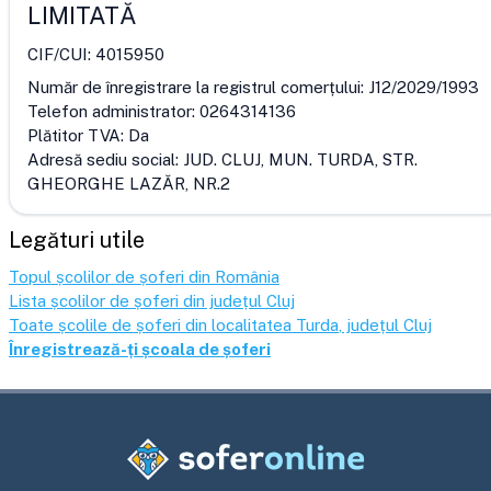
LIMITATĂ
CIF/CUI:
4015950
Număr de înregistrare la registrul comerțului:
J12/2029/1993
Telefon administrator:
0264314136
Plătitor TVA:
Da
Adresă sediu social:
JUD. CLUJ, MUN. TURDA, STR.
GHEORGHE LAZĂR, NR.2
Legături utile
Topul școlilor de șoferi din România
Lista școlilor de șoferi din județul
Cluj
Toate școlile de șoferi din localitatea
Turda
, județul
Cluj
Înregistrează-ți școala de șoferi