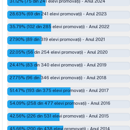
31.12
% (
75
din
241
elevi promovați)
-
Anul 2024
28.63
% (
69
din
241
elevi promovați)
-
Anul 2023
35.79
% (
102
din
285
elevi promovați)
-
Anul 2022
27.90
% (
89
din
319
elevi promovați)
-
Anul 2021
22.05
% (
56
din
254
elevi promovați)
-
Anul 2020
24.41
% (
83
din
340
elevi promovați)
-
Anul 2019
27.75
% (
96
din
346
elevi promovați)
-
Anul 2018
51.47
% (
193
din
375
elevi promovați)
-
Anul 2017
54.09
% (
258
din
477
elevi promovați)
-
Anul 2016
42.56
% (
226
din
531
elevi promovați)
-
Anul 2015
45.66
% (
200
din
438
elevi promovați)
-
Anul 2014