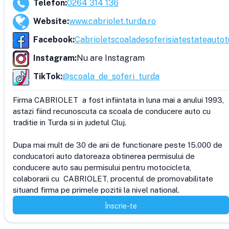
Telefon
:
0264 314 136
Website
:
www.cabriolet.turda.ro
Facebook
:
Cabrioletscoaladesoferisiatestateauto
Instagram
:
Nu are Instagram
TikTok
:
@scoala_de_soferi_turda
Firma CABRIOLET  a fost infiintata in luna mai a anului 1993, 
astazi fiind recunoscuta ca scoala de conducere auto cu 
traditie in Turda si in judetul Cluj.

Dupa mai mult de 30 de ani de functionare peste 15.000 de 
conducatori auto datoreaza obtinerea permisului de 
conducere auto sau permisului pentru motocicleta, 
colaborarii cu  CABRIOLET, procentul de promovabilitate 
Înscrie-te