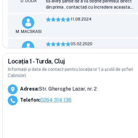
D. DODA
să aveți șanse de a vă obține permisul direct
din prima , contactați cu încredere aceasta
școală moto / auto / autocamion / autobuz.
11.08.2024
M. MACSKASI
05.02.2020
foarte bună scoala
R. Raul
Locația 1 - Turda, Cluj
22.09.2019
Informații și date de contact pentru locația nr 1 a școlii de șoferi
Cabriolet
S. Turdean
Adresa
:
Str. Gheroghe Lazar, nr. 2
14.05.2019
Telefon
:
0264 314 136
excelent recomand
G. Loli