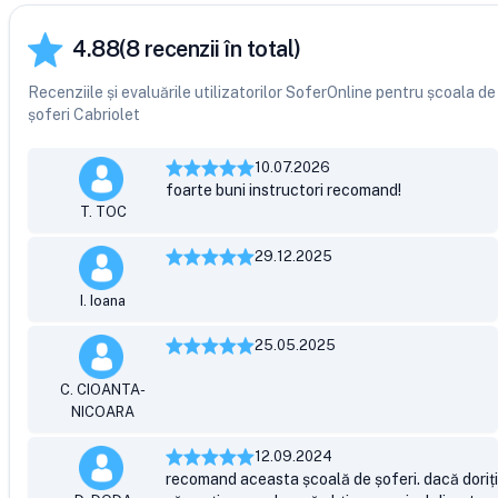
4.88
(
8
recenzii în total)
Recenziile și evaluările utilizatorilor SoferOnline pentru școala de
șoferi Cabriolet
10.07.2026
foarte buni instructori recomand!
T. TOC
29.12.2025
I. Ioana
25.05.2025
C. CIOANTA-
NICOARA
12.09.2024
recomand aceasta școală de șoferi. dacă doriți