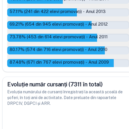
57.11
% (
241
din
422
elevi promovați)
-
Anul 2013
69.21
% (
654
din
945
elevi promovați)
-
Anul 2012
73.78
% (
453
din
614
elevi promovați)
-
Anul 2011
80.17
% (
574
din
716
elevi promovați)
-
Anul 2010
87.48
% (
671
din
767
elevi promovați)
-
Anul 2009
Evoluție număr cursanți (7311 în total)
Evoluția numărului de cursanți înregistrați la această școală de
șoferi, în toți anii de activitate. Date preluate din rapoartele
DRPCIV, DGPCI și ARR.