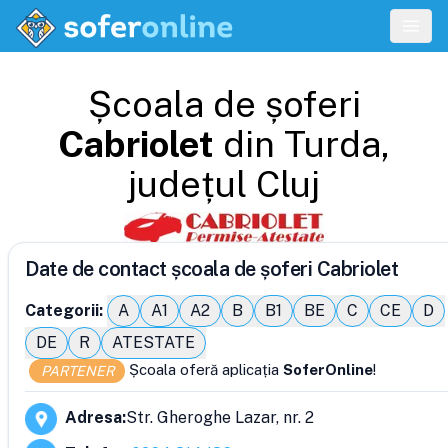
Școala de șoferi
Cabriolet
din
Turda
,
județul
Cluj
Date de contact școala de șoferi Cabriolet
Categorii:
A
A1
A2
B
B1
BE
C
CE
D
DE
R
ATESTATE
Școala oferă aplicația
SoferOnline
!
PARTENER
Adresa
:
Str. Gheroghe Lazar, nr. 2