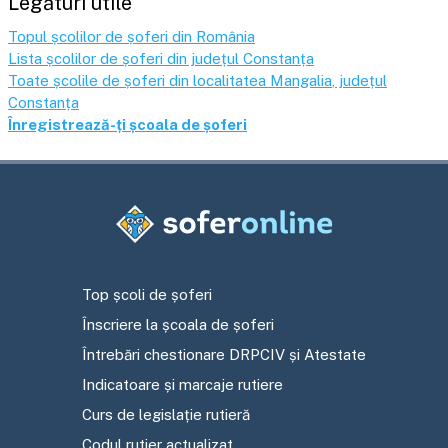
Legături utile
Topul școlilor de șoferi din România
Lista școlilor de șoferi din județul
Constanța
Toate școlile de șoferi din localitatea
Mangalia
, județul
Constanța
Înregistrează-ți școala de șoferi
Top școli de șoferi
Înscriere la școala de șoferi
Întrebări chestionare DRPCIV și Atestate
Indicatoare și marcaje rutiere
Curs de legislație rutieră
Codul rutier actualizat