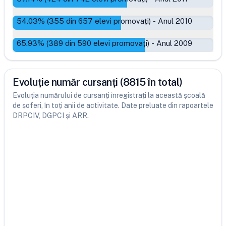
54.03
% (
355
din
657
elevi promovați)
-
Anul 2010
65.93
% (
389
din
590
elevi promovați)
-
Anul 2009
Evoluție număr cursanți (8815 în total)
Evoluția numărului de cursanți înregistrați la această școală
de șoferi, în toți anii de activitate. Date preluate din rapoartele
DRPCIV, DGPCI și ARR.