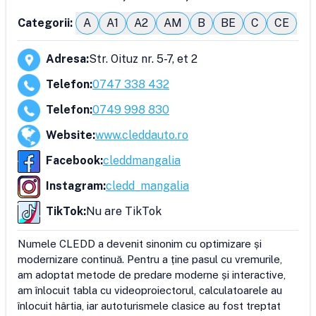
Categorii:
A
A1
A2
AM
B
BE
C
CE
Adresa
:
Str. Oituz nr. 5-7, et 2
Telefon
:
0747 338 432
Telefon
:
0749 998 830
Website
:
www.cleddauto.ro
Facebook
:
cleddmangalia
Instagram
:
cledd_mangalia
TikTok
:
Nu are TikTok
Numele CLEDD a devenit sinonim cu optimizare și 
modernizare continuă. Pentru a ține pasul cu vremurile, 
am adoptat metode de predare moderne și interactive, 
am înlocuit tabla cu videoproiectorul, calculatoarele au 
înlocuit hârtia, iar autoturismele clasice au fost treptat 