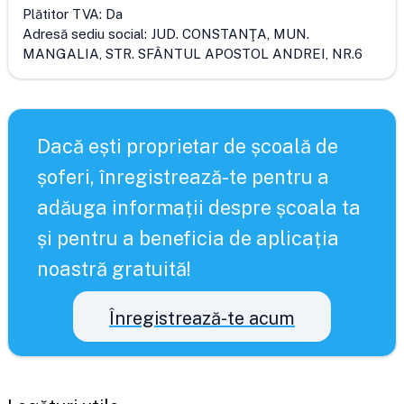
Plătitor TVA:
Da
Adresă sediu social:
JUD. CONSTANŢA, MUN.
MANGALIA, STR. SFÂNTUL APOSTOL ANDREI, NR.6
Dacă ești proprietar de școală de
șoferi, înregistrează-te pentru a
adăuga informații despre școala ta
și pentru a beneficia de aplicația
noastră gratuită!
Înregistrează-te acum