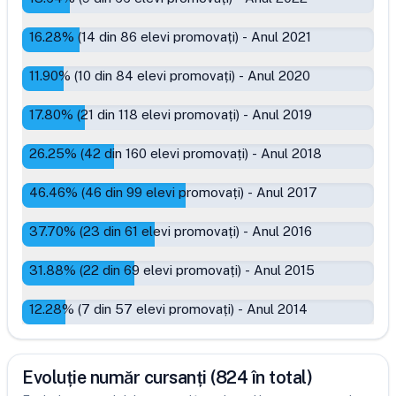
16.28
% (
14
din
86
elevi promovați)
-
Anul 2021
11.90
% (
10
din
84
elevi promovați)
-
Anul 2020
17.80
% (
21
din
118
elevi promovați)
-
Anul 2019
26.25
% (
42
din
160
elevi promovați)
-
Anul 2018
46.46
% (
46
din
99
elevi promovați)
-
Anul 2017
37.70
% (
23
din
61
elevi promovați)
-
Anul 2016
31.88
% (
22
din
69
elevi promovați)
-
Anul 2015
12.28
% (
7
din
57
elevi promovați)
-
Anul 2014
Evoluție număr cursanți (824 în total)