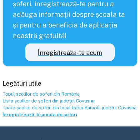
șoferi, înregistrează-te pentru a
adăuga informații despre școala ta
și pentru a beneficia de aplicația
noastră gratuită!
Înregistrează-te acum
Legături utile
Topul școlilor de șoferi din România
Lista școlilor de șoferi din județul
Covasna
Toate școlile de șoferi din localitatea
Baraolt
, județul
Covasna
Înregistrează-ți școala de șoferi