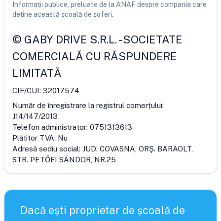
Informații publice, preluate de la ANAF despre compania care
deține această școală de șoferi.
©
GABY DRIVE S.R.L.
-
SOCIETATE
COMERCIALĂ CU RĂSPUNDERE
LIMITATĂ
CIF/CUI:
32017574
Număr de înregistrare la registrul comerțului:
J14/147/2013
Telefon administrator:
0751313613
Plătitor TVA:
Nu
Adresă sediu social:
JUD. COVASNA, ORŞ. BARAOLT,
STR. PETŐFI SÁNDOR, NR.25
Dacă ești proprietar de școală de