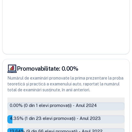
Promovabilitate:
0.00
%
Numărul de examinări promovate la prima prezentare la proba
teoretică și practică a examenului auto, raportat la numărul
total de examinări susținute, în anii anteriori.
0.00
% (
0
din
1
elevi promovați)
-
Anul 2024
4.35
% (
1
din
23
elevi promovați)
-
Anul 2023
13.64
% (
9
din
66
elevi promovați)
-
Anul 2022