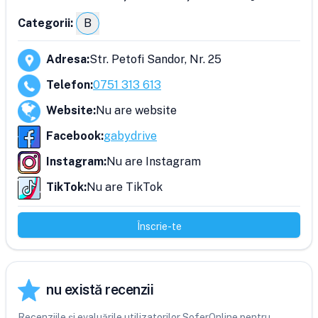
Categorii:
B
Adresa
:
Str. Petofi Sandor, Nr. 25
Telefon
:
0751 313 613
Website
:
Nu are website
Facebook
:
gabydrive
Instagram
:
Nu are Instagram
TikTok
:
Nu are TikTok
Înscrie-te
nu există recenzii
Recenziile și evaluările utilizatorilor SoferOnline pentru