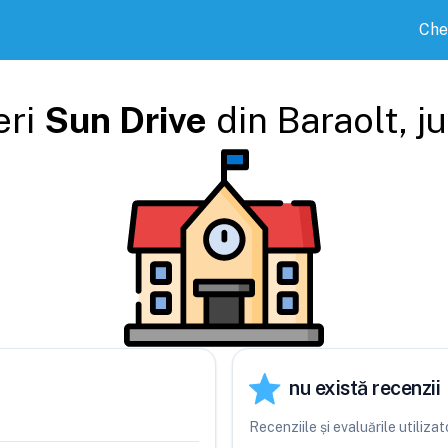
Che
eri
Sun Drive
din
Baraolt
, j
nu există recenzii
Recenziile și evaluările utiliza