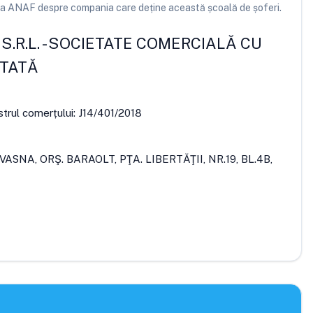
e la ANAF despre compania care deține această școală de șoferi.
S.R.L.
-
SOCIETATE COMERCIALĂ CU
ITATĂ
strul comerțului:
J14/401/2018
VASNA, ORŞ. BARAOLT, PŢA. LIBERTĂŢII, NR.19, BL.4B,