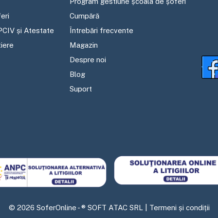
Program gestiune școala de șoferi
eri
Cumpără
PCIV și Atestate
Întrebări frecvente
tiere
Magazin
Despre noi
Blog
Suport
©
2026
SoferOnline - ® SOFT ATAC SRL |
Termeni și condiții