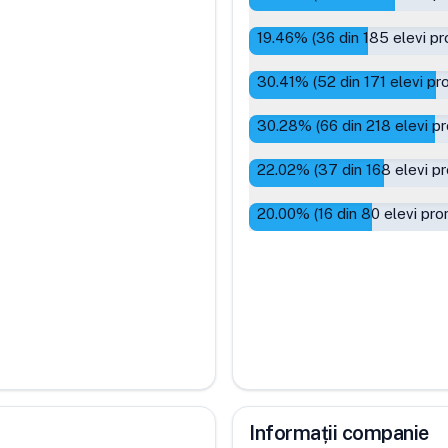
19.46
% (
36
din
185
elevi pr
30.41
% (
52
din
171
elevi pr
30.28
% (
66
din
218
elevi p
22.02
% (
37
din
168
elevi p
20.00
% (
16
din
80
elevi pro
Informații companie