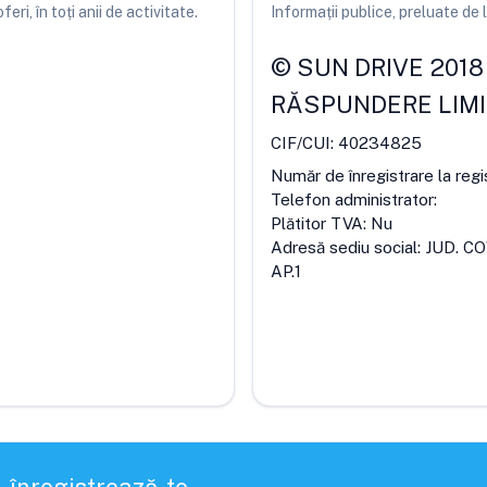
ri, în toți anii de activitate.
Informații publice, preluate d
©
SUN DRIVE 2018 
RĂSPUNDERE LIM
CIF/CUI:
40234825
Număr de înregistrare la regi
Telefon administrator:
Plătitor TVA:
Nu
Adresă sediu social:
JUD. CO
AP.1