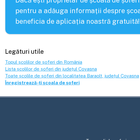
Dacă ești proprietar de școală de șoferi
pentru a adăuga informații despre școa
beneficia de aplicația noastră gratuită!
Legături utile
Topul școlilor de șoferi din România
Lista școlilor de șoferi din județul
Covasna
Toate școlile de șoferi din localitatea
Baraolt
, județul
Covasna
Înregistrează-ți școala de șoferi