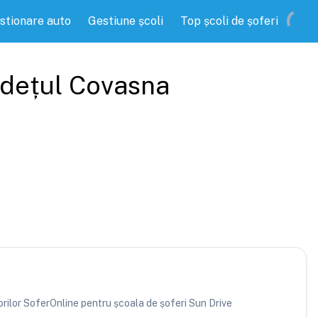
stionare auto
Gestiune școli
Top școli de șoferi
udețul
Covasna
torilor SoferOnline pentru școala de șoferi Sun Drive