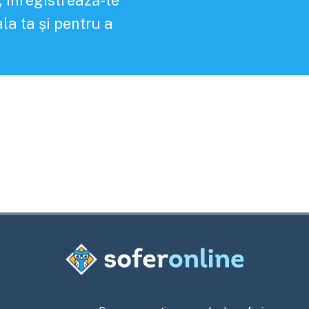
, înregistrează-te
la ta și pentru a