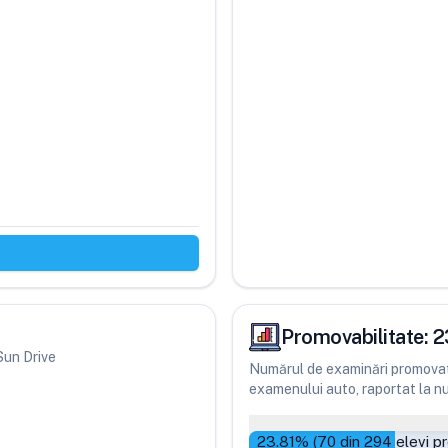
Promovabilitate:
2
 Sun Drive
Numărul de examinări promovate
examenului auto, raportat la num
23.81
% (
70
din
294
elevi p