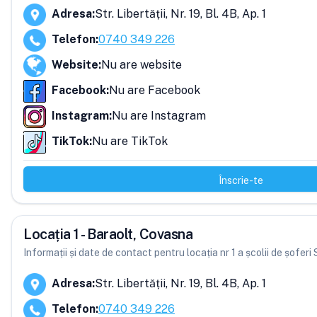
Adresa
:
Str. Libertății, Nr. 19, Bl. 4B, Ap. 1
Telefon
:
0740 349 226
Website
:
Nu are website
Facebook
:
Nu are Facebook
Instagram
:
Nu are Instagram
TikTok
:
Nu are TikTok
Înscrie-te
Locația 1 - Baraolt, Covasna
Informații și date de contact pentru locația nr 1 a școlii de șoferi
Adresa
:
Str. Libertății, Nr. 19, Bl. 4B, Ap. 1
Telefon
:
0740 349 226