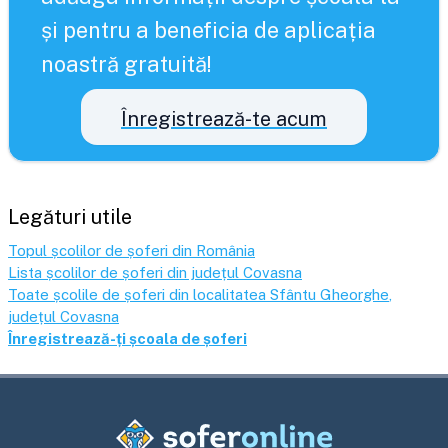
și pentru a beneficia de aplicația
noastră gratuită!
Înregistrează-te acum
Legături utile
Topul școlilor de șoferi din România
Lista școlilor de șoferi din județul
Covasna
Toate școlile de șoferi din localitatea
Sfântu Gheorghe
,
județul
Covasna
Înregistrează-ți școala de șoferi