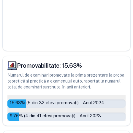
Promovabilitate:
15.63
%
Numărul de examinări promovate la prima prezentare la proba
teoretică și practică a examenului auto, raportat la numărul
total de examinări susținute, în anii anteriori.
15.63
% (
5
din
32
elevi promovați)
-
Anul 2024
9.76
% (
4
din
41
elevi promovați)
-
Anul 2023