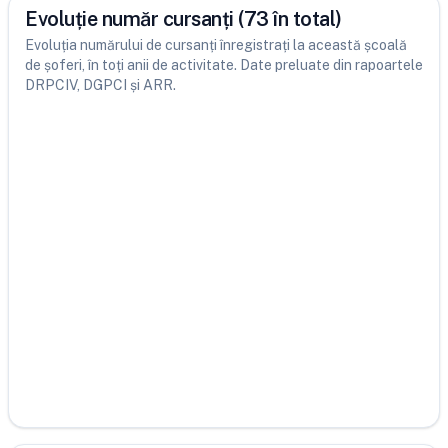
Evoluție număr cursanți (73 în total)
Evoluția numărului de cursanți înregistrați la această școală
de șoferi, în toți anii de activitate. Date preluate din rapoartele
DRPCIV, DGPCI și ARR.