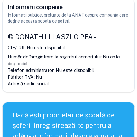
Informații companie
Informații publice, preluate de la ANAF despre compania care
deține această școală de șoferi.
©
DONATH LI LASZLO PFA
-
CIF/CUI:
Nu este disponibil
Număr de înregistrare la registrul comerțului:
Nu este
disponibil
Telefon administrator:
Nu este disponibil
Plătitor TVA:
Nu
Adresă sediu social:
Dacă ești proprietar de școală de
șoferi, înregistrează-te pentru a
adăuga informații despre școala ta