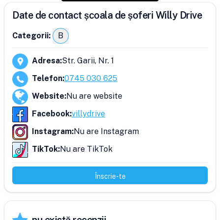
Date de contact școala de șoferi Willy Drive
Categorii:
B
Adresa
:
Str. Garii, Nr. 1
Telefon
:
0745 030 625
Website
:
Nu are website
Facebook
:
villydrive
Instagram
:
Nu are Instagram
TikTok
:
Nu are TikTok
Înscrie-te