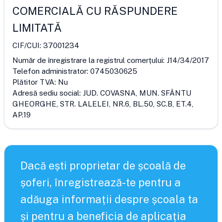
COMERCIALĂ CU RĂSPUNDERE
LIMITATĂ
CIF/CUI:
37001234
Număr de înregistrare la registrul comerțului:
J14/34/2017
Telefon administrator:
0745030625
Plătitor TVA:
Nu
Adresă sediu social:
JUD. COVASNA, MUN. SFÂNTU
GHEORGHE, STR. LALELEI, NR.6, BL.50, SC.B, ET.4,
AP.19
Dacă ești proprietar de școală de
șoferi, înregistrează-te pentru a
adăuga informații despre școala ta
și pentru a beneficia de aplicația