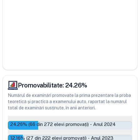
Promovabilitate:
24.26
%
Numărul de examinări promovate la prima prezentare la proba
teoretică și practică a examenului auto, raportat la numărul
total de examinări susținute, în anii anteriori.
24.26
% (
66
din
272
elevi promovați)
-
Anul 2024
12.16
% (
27
din
222
elevi promovați)
-
Anul 2023