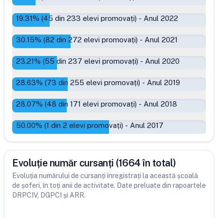
19.31
% (
45
din
233
elevi promovați)
-
Anul 2022
30.15
% (
82
din
272
elevi promovați)
-
Anul 2021
23.21
% (
55
din
237
elevi promovați)
-
Anul 2020
28.63
% (
73
din
255
elevi promovați)
-
Anul 2019
28.07
% (
48
din
171
elevi promovați)
-
Anul 2018
50.00
% (
1
din
2
elevi promovați)
-
Anul 2017
Evoluție număr cursanți (1664 în total)
Evoluția numărului de cursanți înregistrați la această școală
de șoferi, în toți anii de activitate. Date preluate din rapoartele
DRPCIV, DGPCI și ARR.