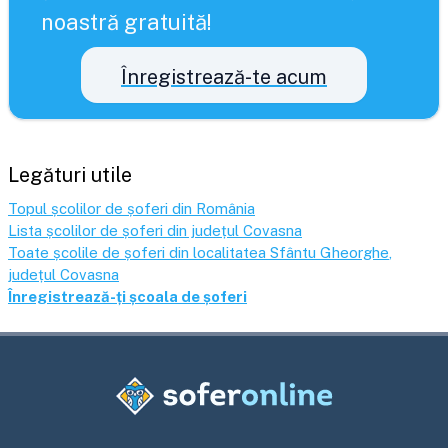
noastră gratuită!
Înregistrează-te acum
Legături utile
Topul școlilor de șoferi din România
Lista școlilor de șoferi din județul
Covasna
Toate școlile de șoferi din localitatea
Sfântu Gheorghe
,
județul
Covasna
Înregistrează-ți școala de șoferi