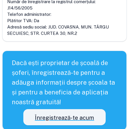
Număr de înregistrare la registrul comerțului:
J14/56/2005
Telefon administrator:
Plătitor TVA:
Da
Adresă sediu social:
JUD. COVASNA, MUN. TÂRGU
SECUIESC, STR. CURTEA 30, NR.2
Dacă ești proprietar de școală de
șoferi, înregistrează-te pentru a
adăuga informații despre școala ta
și pentru a beneficia de aplicația
noastră gratuită!
Înregistrează-te acum