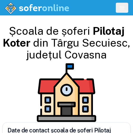
Școala de șoferi
Pilotaj
Koter
din
Târgu Secuiesc
,
județul
Covasna
Date de contact școala de șoferi Pilotaj