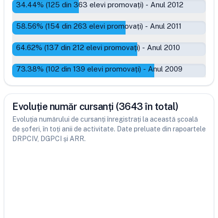
34.44
% (
125
din
363
elevi promovați)
-
Anul 2012
58.56
% (
154
din
263
elevi promovați)
-
Anul 2011
64.62
% (
137
din
212
elevi promovați)
-
Anul 2010
73.38
% (
102
din
139
elevi promovați)
-
Anul 2009
Evoluție număr cursanți (3643 în total)
Evoluția numărului de cursanți înregistrați la această școală
de șoferi, în toți anii de activitate. Date preluate din rapoartele
DRPCIV, DGPCI și ARR.