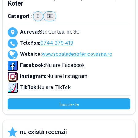
Koter
Categorii:
B
BE
Adresa
:
Str. Curtea, nr. 30
Telefon
:
0744 379 419
Website
:
www.scoaladesofericovasna.ro
Facebook
:
Nu are Facebook
Instagram
:
Nu are Instagram
TikTok
:
Nu are TikTok
Înscrie-te
nu există recenzii