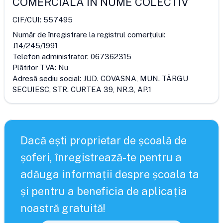
COMERCIALĂ ÎN NUME COLECTIV
CIF/CUI:
557495
Număr de înregistrare la registrul comerțului:
J14/245/1991
Telefon administrator:
067362315
Plătitor TVA:
Nu
Adresă sediu social:
JUD. COVASNA, MUN. TÂRGU
SECUIESC, STR. CURTEA 39, NR.3, AP.1
Dacă ești proprietar de școală de
șoferi, înregistrează-te pentru a
adăuga informații despre școala ta
și pentru a beneficia de aplicația
noastră gratuită!