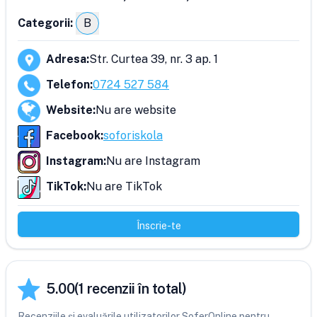
Categorii:
B
Adresa
:
Str. Curtea 39, nr. 3 ap. 1
Telefon
:
0724 527 584
Website
:
Nu are website
Facebook
:
soforiskola
Instagram
:
Nu are Instagram
TikTok
:
Nu are TikTok
Înscrie-te
5.00
(
1
recenzii în total)
Recenziile și evaluările utilizatorilor SoferOnline pentru