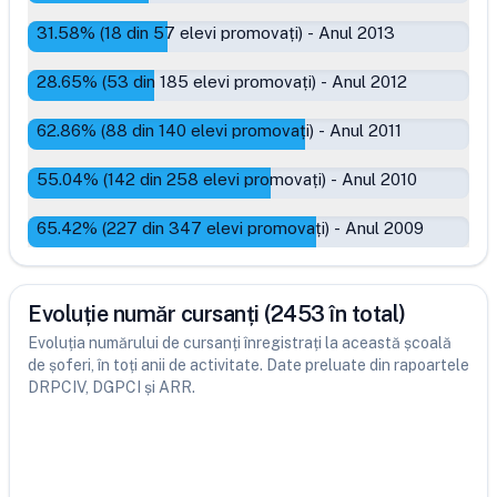
31.58
% (
18
din
57
elevi promovați)
-
Anul 2013
28.65
% (
53
din
185
elevi promovați)
-
Anul 2012
62.86
% (
88
din
140
elevi promovați)
-
Anul 2011
55.04
% (
142
din
258
elevi promovați)
-
Anul 2010
65.42
% (
227
din
347
elevi promovați)
-
Anul 2009
Evoluție număr cursanți (2453 în total)
Evoluția numărului de cursanți înregistrați la această școală
de șoferi, în toți anii de activitate. Date preluate din rapoartele
DRPCIV, DGPCI și ARR.