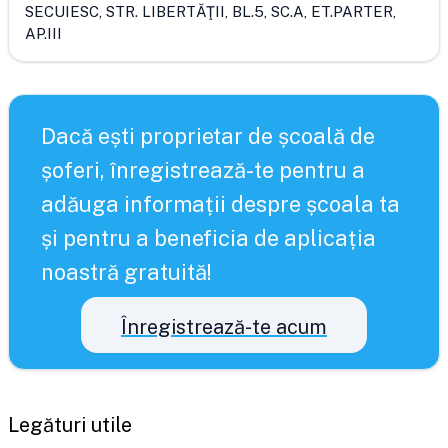
SECUIESC, STR. LIBERTĂŢII, BL.5, SC.A, ET.PARTER,
AP.III
Dacă ești proprietar de școală de
șoferi, înregistrează-te pentru a
adăuga informații despre școala ta
și pentru a beneficia de aplicația
noastră gratuită!
Înregistrează-te acum
Legături utile