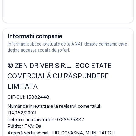
Informații companie
Informații publice, preluate de la ANAF despre compania care
deține această școală de șoferi.
©
ZEN DRIVER S.R.L.
-
SOCIETATE
COMERCIALĂ CU RĂSPUNDERE
LIMITATĂ
CIF/CUI:
15382448
Număr de înregistrare la registrul comerțului:
J14/152/2003
Telefon administrator:
0728925837
Plătitor TVA:
Da
Adresă sediu social:
JUD. COVASNA, MUN. TÂRGU