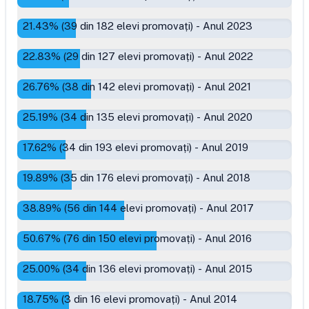
21.43
% (
39
din
182
elevi promovați)
-
Anul 2023
22.83
% (
29
din
127
elevi promovați)
-
Anul 2022
26.76
% (
38
din
142
elevi promovați)
-
Anul 2021
25.19
% (
34
din
135
elevi promovați)
-
Anul 2020
17.62
% (
34
din
193
elevi promovați)
-
Anul 2019
19.89
% (
35
din
176
elevi promovați)
-
Anul 2018
38.89
% (
56
din
144
elevi promovați)
-
Anul 2017
50.67
% (
76
din
150
elevi promovați)
-
Anul 2016
25.00
% (
34
din
136
elevi promovați)
-
Anul 2015
18.75
% (
3
din
16
elevi promovați)
-
Anul 2014