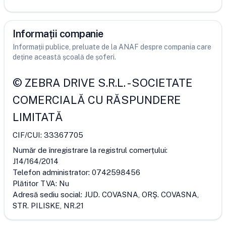
Informații companie
Informații publice, preluate de la ANAF despre compania care
deține această școală de șoferi.
©
ZEBRA DRIVE S.R.L.
-
SOCIETATE
COMERCIALĂ CU RĂSPUNDERE
LIMITATĂ
CIF/CUI:
33367705
Număr de înregistrare la registrul comerțului:
J14/164/2014
Telefon administrator:
0742598456
Plătitor TVA:
Nu
Adresă sediu social:
JUD. COVASNA, ORŞ. COVASNA,
STR. PILISKE, NR.21