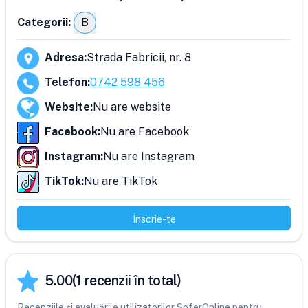
Categorii:
B
Adresa
:
Strada Fabricii, nr. 8
Telefon
:
0742 598 456
Website
:
Nu are website
Facebook
:
Nu are Facebook
Instagram
:
Nu are Instagram
TikTok
:
Nu are TikTok
Înscrie-te
5.00
(
1
recenzii în total)
Recenziile și evaluările utilizatorilor SoferOnline pentru