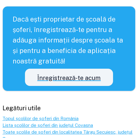
Dacă ești proprietar de școală de
șoferi, înregistrează-te pentru a
adăuga informații despre școala ta
și pentru a beneficia de aplicația
noastră gratuită!
Înregistrează-te acum
Legături utile
Topul școlilor de șoferi din România
Lista școlilor de șoferi din județul
Covasna
Toate școlile de șoferi din localitatea
Târgu Secuiesc
, județul