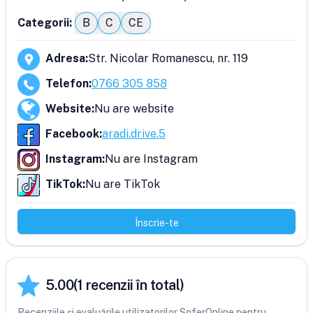
Categorii:
B
C
CE
Adresa
:
Str. Nicolar Romanescu, nr. 119
Telefon
:
0766 305 858
Website
:
Nu are website
Facebook
:
aradi.drive.5
Instagram
:
Nu are Instagram
TikTok
:
Nu are TikTok
Înscrie-te
5.00
(
1
recenzii în total)
Recenziile și evaluările utilizatorilor SoferOnline pentru