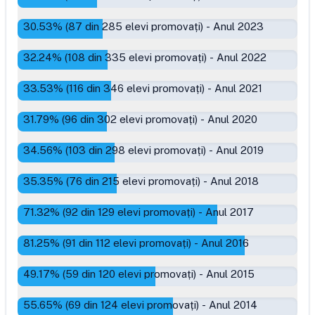
30.53
% (
87
din
285
elevi promovați)
-
Anul 2023
32.24
% (
108
din
335
elevi promovați)
-
Anul 2022
33.53
% (
116
din
346
elevi promovați)
-
Anul 2021
31.79
% (
96
din
302
elevi promovați)
-
Anul 2020
34.56
% (
103
din
298
elevi promovați)
-
Anul 2019
35.35
% (
76
din
215
elevi promovați)
-
Anul 2018
71.32
% (
92
din
129
elevi promovați)
-
Anul 2017
81.25
% (
91
din
112
elevi promovați)
-
Anul 2016
49.17
% (
59
din
120
elevi promovați)
-
Anul 2015
55.65
% (
69
din
124
elevi promovați)
-
Anul 2014