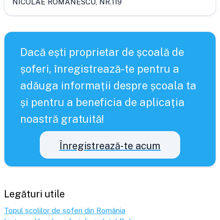
NICOLAE ROMANESCU, NR.119
Dacă ești proprietar de școală de
șoferi, înregistrează-te pentru a
adăuga informații despre școala ta
și pentru a beneficia de aplicația
noastră gratuită!
Înregistrează-te acum
Legături utile
Topul școlilor de șoferi din România