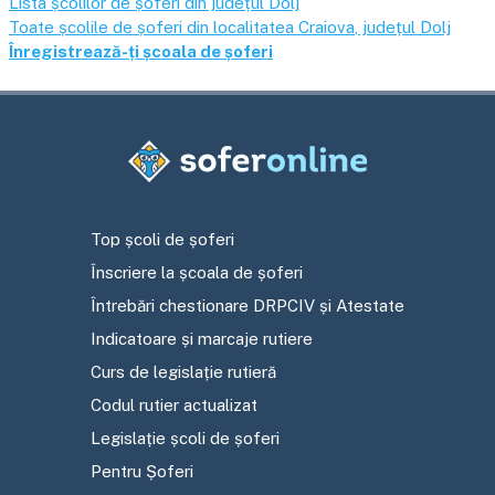
Lista școlilor de șoferi din județul
Dolj
Toate școlile de șoferi din localitatea
Craiova
, județul
Dolj
Înregistrează-ți școala de șoferi
Top școli de șoferi
Înscriere la școala de șoferi
Întrebări chestionare DRPCIV și Atestate
Indicatoare și marcaje rutiere
Curs de legislație rutieră
Codul rutier actualizat
Legislație școli de șoferi
Pentru Șoferi