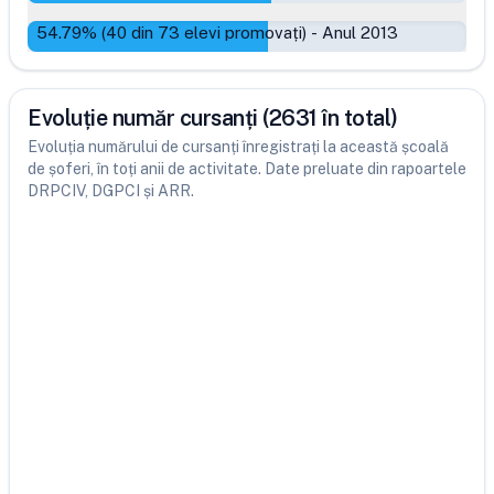
54.79
% (
40
din
73
elevi promovați)
-
Anul 2013
Evoluție număr cursanți (2631 în total)
Evoluția numărului de cursanți înregistrați la această școală
de șoferi, în toți anii de activitate. Date preluate din rapoartele
DRPCIV, DGPCI și ARR.