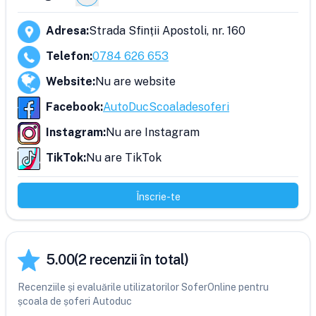
Adresa
:
Strada Sfinții Apostoli, nr. 160
Telefon
:
0784 626 653
Website
:
Nu are website
Facebook
:
AutoDucScoaladesoferi
Instagram
:
Nu are Instagram
TikTok
:
Nu are TikTok
Înscrie-te
5.00
(
2
recenzii în total)
Recenziile și evaluările utilizatorilor SoferOnline pentru
școala de șoferi Autoduc