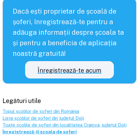
Dacă ești proprietar de școală de
șoferi, înregistrează-te pentru a
adăuga informații despre școala ta
și pentru a beneficia de aplicația
noastră gratuită!
Înregistrează-te acum
Legături utile
Topul școlilor de șoferi din România
Lista școlilor de șoferi din județul
Dolj
Toate școlile de șoferi din localitatea
Craiova
, județul
Dolj
Înregistrează-ți școala de șoferi