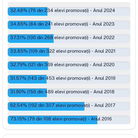
32.48
% (
76
din
234
elevi promovați)
-
Anul 2024
34.85
% (
84
din
241
elevi promovați)
-
Anul 2023
37.31
% (
100
din
268
elevi promovați)
-
Anul 2022
33.85
% (
109
din
322
elevi promovați)
-
Anul 2021
32.79
% (
121
din
369
elevi promovați)
-
Anul 2020
31.57
% (
143
din
453
elevi promovați)
-
Anul 2019
31.90
% (
156
din
489
elevi promovați)
-
Anul 2018
62.54
% (
192
din
307
elevi promovați)
-
Anul 2017
73.15
% (
79
din
108
elevi promovați)
-
Anul 2016