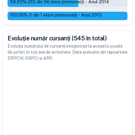
58.93
% (
33
din
56
elevi promovați)
-
Anul 2014
100.00
% (
1
din
1
elevi promovați)
-
Anul 2013
Evoluție număr cursanți (545 în total)
Evoluția numărului de cursanți înregistrați la această școală
de șoferi, în toți anii de activitate. Date preluate din rapoartele
DRPCIV, DGPCI și ARR.