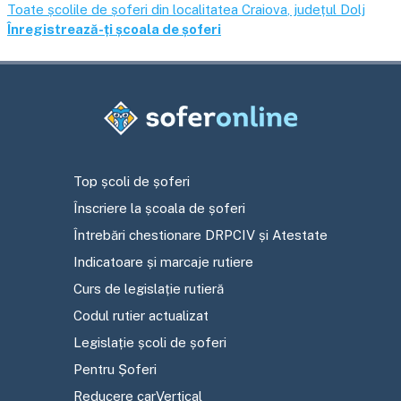
Toate școlile de șoferi din localitatea
Craiova
, județul
Dolj
Înregistrează-ți școala de șoferi
Top școli de șoferi
Înscriere la școala de șoferi
Întrebări chestionare DRPCIV și Atestate
Indicatoare și marcaje rutiere
Curs de legislație rutieră
Codul rutier actualizat
Legislație școli de șoferi
Pentru Șoferi
Reducere carVertical