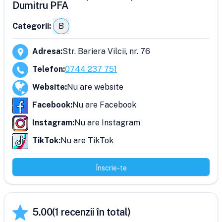
Dumitru PFA
Categorii:
B
Adresa
:
Str. Bariera Vilcii, nr. 76
Telefon
:
0744 237 751
Website
:
Nu are website
Facebook
:
Nu are Facebook
Instagram
:
Nu are Instagram
TikTok
:
Nu are TikTok
Înscrie-te
5.00
(
1
recenzii în total)