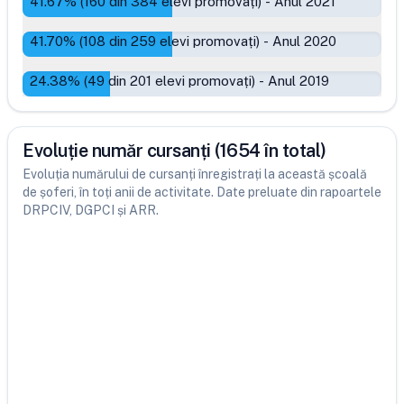
41.67
% (
160
din
384
elevi promovați)
-
Anul 2021
41.70
% (
108
din
259
elevi promovați)
-
Anul 2020
24.38
% (
49
din
201
elevi promovați)
-
Anul 2019
Evoluție număr cursanți (1654 în total)
Evoluția numărului de cursanți înregistrați la această școală
de șoferi, în toți anii de activitate. Date preluate din rapoartele
DRPCIV, DGPCI și ARR.