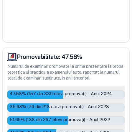
Promovabilitate:
47.58
%
Numărul de examinări promovate la prima prezentare la proba
teoretică și practică a examenului auto, raportat la numărul
total de examinări susținute, în anii anteriori.
47.58
% (
157
din
330
elevi promovați)
-
Anul 2024
35.68
% (
76
din
213
elevi promovați)
-
Anul 2023
51.69
% (
138
din
267
elevi promovați)
-
Anul 2022