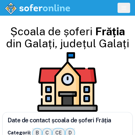
Școala de șoferi
Frăția
din
Galați
, județul
Galați
Date de contact școala de șoferi Frăția
Categorii:
B
C
CE
D