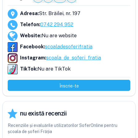
Adresa
:
Str. Brăilei, nr. 197
Telefon
:
0742 294 952
Website
:
Nu are website
Facebook
:
scoaladesoferifratia
Instagram
:
scoala_de_soferi_fratia
TikTok
:
Nu are TikTok
Înscrie-te
nu există recenzii
Recenziile și evaluările utilizatorilor SoferOnline pentru
școala de șoferi Frăția