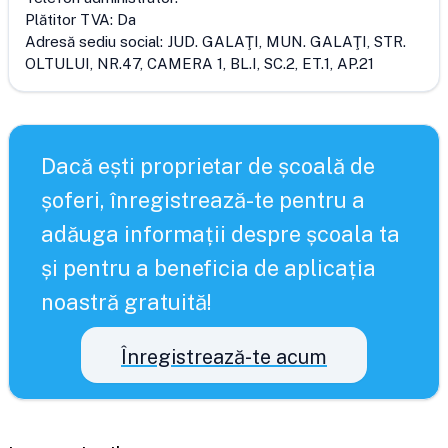
Plătitor TVA:
Da
Adresă sediu social:
JUD. GALAŢI, MUN. GALAŢI, STR.
OLTULUI, NR.47, CAMERA 1, BL.I, SC.2, ET.1, AP.21
Dacă ești proprietar de școală de
șoferi, înregistrează-te pentru a
adăuga informații despre școala ta
și pentru a beneficia de aplicația
noastră gratuită!
Înregistrează-te acum