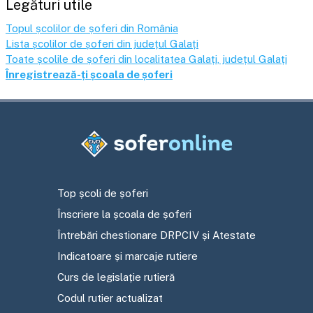
Legături utile
Topul școlilor de șoferi din România
Lista școlilor de șoferi din județul
Galați
Toate școlile de șoferi din localitatea
Galați
, județul
Galați
Înregistrează-ți școala de șoferi
Top școli de șoferi
Înscriere la școala de șoferi
Întrebări chestionare DRPCIV și Atestate
Indicatoare și marcaje rutiere
Curs de legislație rutieră
Codul rutier actualizat