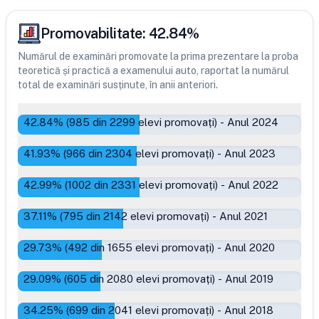
Promovabilitate:
42.84
%
Numărul de examinări promovate la prima prezentare la proba
teoretică și practică a examenului auto, raportat la numărul
total de examinări susținute, în anii anteriori.
42.84
% (
985
din
2299
elevi promovați)
-
Anul 2024
41.93
% (
966
din
2304
elevi promovați)
-
Anul 2023
42.99
% (
1002
din
2331
elevi promovați)
-
Anul 2022
37.11
% (
795
din
2142
elevi promovați)
-
Anul 2021
29.73
% (
492
din
1655
elevi promovați)
-
Anul 2020
29.09
% (
605
din
2080
elevi promovați)
-
Anul 2019
34.25
% (
699
din
2041
elevi promovați)
-
Anul 2018