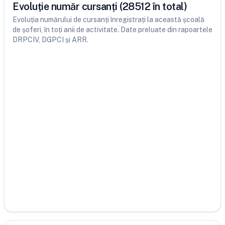
Evoluție număr cursanți (28512 în total)
Evoluția numărului de cursanți înregistrați la această școală
de șoferi, în toți anii de activitate. Date preluate din rapoartele
DRPCIV, DGPCI și ARR.