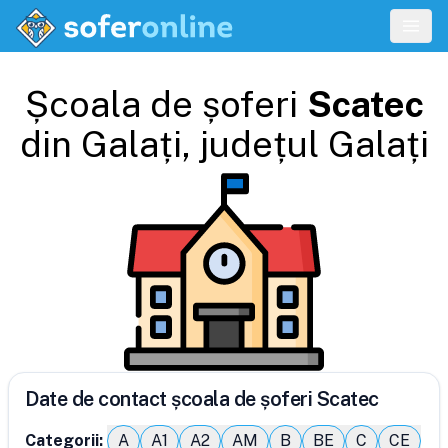
Școala de șoferi
Scatec
din
Galați
, județul
Galați
Date de contact școala de șoferi Scatec
Categorii:
A
A1
A2
AM
B
BE
C
CE