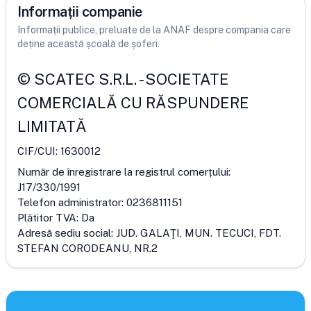
Informații companie
Informații publice, preluate de la ANAF despre compania care
deține această școală de șoferi.
©
SCATEC S.R.L.
-
SOCIETATE
COMERCIALĂ CU RĂSPUNDERE
LIMITATĂ
CIF/CUI:
1630012
Număr de înregistrare la registrul comerțului:
J17/330/1991
Telefon administrator:
0236811151
Plătitor TVA:
Da
Adresă sediu social:
JUD. GALAŢI, MUN. TECUCI, FDT.
STEFAN CORODEANU, NR.2