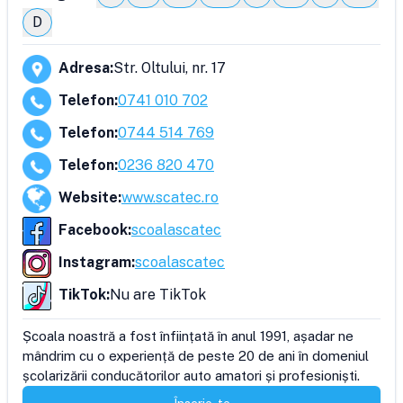
D
Adresa
:
Str. Oltului, nr. 17
Telefon
:
0741 010 702
Telefon
:
0744 514 769
Telefon
:
0236 820 470
Website
:
www.scatec.ro
Facebook
:
scoalascatec
Instagram
:
scoalascatec
TikTok
:
Nu are TikTok
Școala noastră a fost înființată în anul 1991, așadar ne 
mândrim cu o experiență de peste 20 de ani în domeniul 
școlarizării conducătorilor auto amatori și profesioniști. 