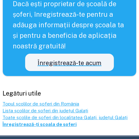
Dacă ești proprietar de școală de
șoferi, înregistrează-te pentru a
adăuga informații despre școala ta
și pentru a beneficia de aplicația
noastră gratuită!
Înregistrează-te acum
Legături utile
Topul școlilor de șoferi din România
Lista școlilor de șoferi din județul
Galați
Toate școlile de șoferi din localitatea
Galați
, județul
Galați
Înregistrează-ți școala de șoferi