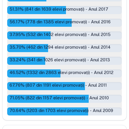
51.31
% (
841
din
1639
elevi promovați)
-
Anul 2017
56.17
% (
778
din
1385
elevi promovați)
-
Anul 2016
37.95
% (
532
din
1402
elevi promovați)
-
Anul 2015
35.70
% (
462
din
1294
elevi promovați)
-
Anul 2014
33.24
% (
341
din
1026
elevi promovați)
-
Anul 2013
46.52
% (
1332
din
2863
elevi promovați)
-
Anul 2012
67.76
% (
807
din
1191
elevi promovați)
-
Anul 2011
71.05
% (
822
din
1157
elevi promovați)
-
Anul 2010
70.64
% (
1203
din
1703
elevi promovați)
-
Anul 2009