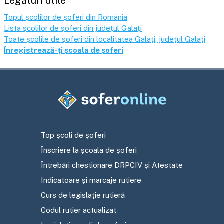
Legături utile
Topul școlilor de șoferi din România
Lista școlilor de șoferi din județul
Galați
Toate școlile de șoferi din localitatea
Galați
, județul
Galați
Înregistrează-ți școala de șoferi
Top școli de șoferi
Înscriere la școala de șoferi
Întrebări chestionare DRPCIV și Atestate
Indicatoare și marcaje rutiere
Curs de legislație rutieră
Codul rutier actualizat