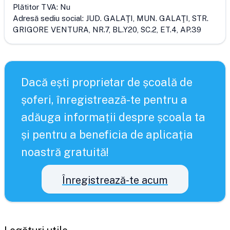
Plătitor TVA:
Nu
Adresă sediu social:
JUD. GALAŢI, MUN. GALAŢI, STR.
GRIGORE VENTURA, NR.7, BL.Y20, SC.2, ET.4, AP.39
Dacă ești proprietar de școală de
șoferi, înregistrează-te pentru a
adăuga informații despre școala ta
și pentru a beneficia de aplicația
noastră gratuită!
Înregistrează-te acum