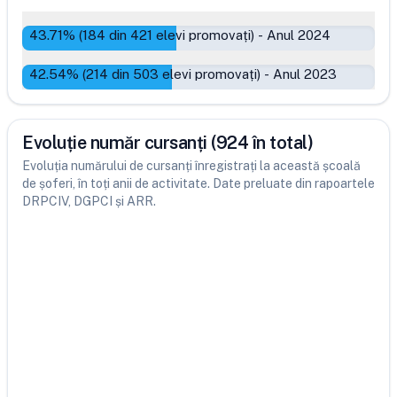
43.71
% (
184
din
421
elevi promovați)
-
Anul 2024
42.54
% (
214
din
503
elevi promovați)
-
Anul 2023
Evoluție număr cursanți (924 în total)
Evoluția numărului de cursanți înregistrați la această școală
de șoferi, în toți anii de activitate. Date preluate din rapoartele
DRPCIV, DGPCI și ARR.