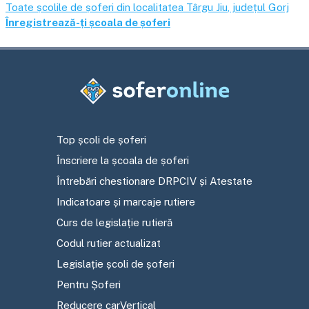
Toate școlile de șoferi din localitatea
Târgu Jiu
, județul
Gorj
Înregistrează-ți școala de șoferi
Top școli de șoferi
Înscriere la școala de șoferi
Întrebări chestionare DRPCIV și Atestate
Indicatoare și marcaje rutiere
Curs de legislație rutieră
Codul rutier actualizat
Legislație școli de șoferi
Pentru Șoferi
Reducere carVertical