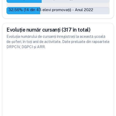
32.56
% (
14
din
43
elevi promovați)
-
Anul 2022
Evoluție număr cursanți (317 în total)
Evoluția numărului de cursanți înregistrați la această școală
de șoferi, în toți anii de activitate. Date preluate din rapoartele
DRPCIV, DGPCI și ARR.