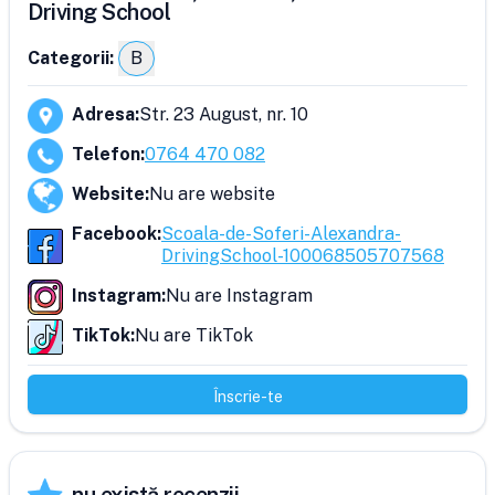
Driving School
Categorii:
B
Adresa
:
Str. 23 August, nr. 10
Telefon
:
0764 470 082
Website
:
Nu are website
Facebook
:
Scoala-de-Soferi-Alexandra-
DrivingSchool-100068505707568
Instagram
:
Nu are Instagram
TikTok
:
Nu are TikTok
Înscrie-te