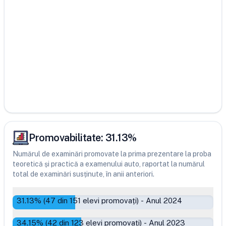
Promovabilitate:
31.13
%
Numărul de examinări promovate la prima prezentare la proba
teoretică și practică a examenului auto, raportat la numărul
total de examinări susținute, în anii anteriori.
31.13
% (
47
din
151
elevi promovați)
-
Anul 2024
34.15
% (
42
din
123
elevi promovați)
-
Anul 2023