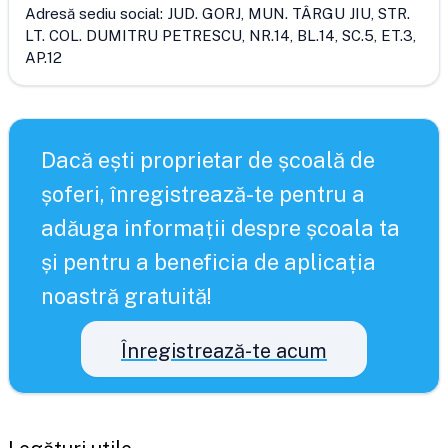
Adresă sediu social:
JUD. GORJ, MUN. TÂRGU JIU, STR.
LT. COL. DUMITRU PETRESCU, NR.14, BL.14, SC.5, ET.3,
AP.12
Dacă ești proprietar de școală de
șoferi, înregistrează-te pentru a
adăuga informații despre școala ta
și pentru a beneficia de aplicația
noastră gratuită!
Înregistrează-te acum