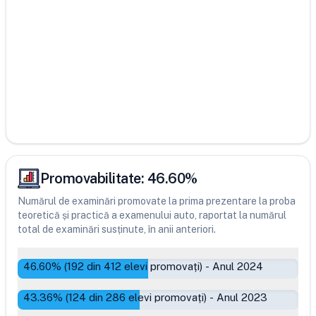
Promovabilitate:
46.60
%
Numărul de examinări promovate la prima prezentare la proba
teoretică și practică a examenului auto, raportat la numărul
total de examinări susținute, în anii anteriori.
46.60
% (
192
din
412
elevi promovați)
-
Anul 2024
43.36
% (
124
din
286
elevi promovați)
-
Anul 2023