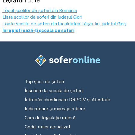
Legături utile
Topul școlilor de șoferi din România
Lista școlilor de șoferi din județul
Gorj
Toate școlile de șoferi din localitatea
Târgu Jiu
, județul
Gorj
Înregistrează-ți școala de șoferi
Top școli de șoferi
Înscriere la școala de șoferi
Întrebări chestionare DRPCIV și Atestate
Indicatoare și marcaje rutiere
Curs de legislație rutieră
Codul rutier actualizat