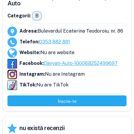
Auto
Categorii:
B
Adresa
:
Bulevardul Ecaterina Teodoroiu, nr. 86
Telefon
:
0353 882 881
Website
:
Nu are website
Facebook
:
Davyan-Auto-100068252499697
Instagram
:
Nu are Instagram
TikTok
:
Nu are TikTok
Înscrie-te
nu există recenzii