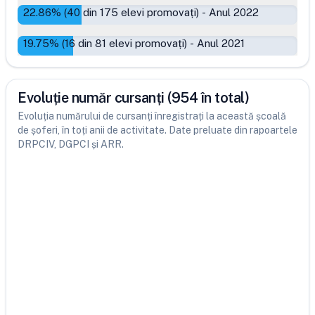
22.86
% (
40
din
175
elevi promovați)
-
Anul 2022
19.75
% (
16
din
81
elevi promovați)
-
Anul 2021
Evoluție număr cursanți (954 în total)
Evoluția numărului de cursanți înregistrați la această școală
de șoferi, în toți anii de activitate. Date preluate din rapoartele
DRPCIV, DGPCI și ARR.