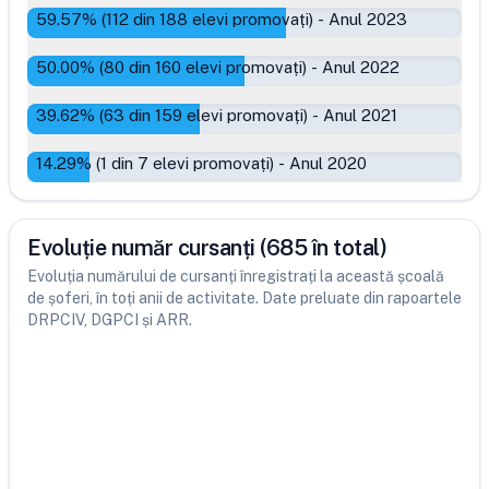
59.57
% (
112
din
188
elevi promovați)
-
Anul 2023
50.00
% (
80
din
160
elevi promovați)
-
Anul 2022
39.62
% (
63
din
159
elevi promovați)
-
Anul 2021
14.29
% (
1
din
7
elevi promovați)
-
Anul 2020
Evoluție număr cursanți (685 în total)
Evoluția numărului de cursanți înregistrați la această școală
de șoferi, în toți anii de activitate. Date preluate din rapoartele
DRPCIV, DGPCI și ARR.