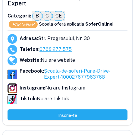
Expert
Categorii:
B
C
CE
Școala oferă aplicația
SoferOnline
!
PARTENER
Adresa
:
Str. Progresului, Nr. 30
Telefon
:
0768 277 575
Website
:
Nu are website
Facebook
:
Școala-de-șoferi-Pane-Drive-
Expert-100027677963768
Instagram
:
Nu are Instagram
TikTok
:
Nu are TikTok
Înscrie-te