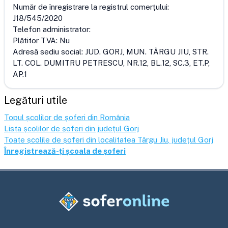
Număr de înregistrare la registrul comerțului:
J18/545/2020
Telefon administrator:
Plătitor TVA:
Nu
Adresă sediu social:
JUD. GORJ, MUN. TÂRGU JIU, STR.
LT. COL. DUMITRU PETRESCU, NR.12, BL.12, SC.3, ET.P,
AP.1
Legături utile
Topul școlilor de șoferi din România
Lista școlilor de șoferi din județul
Gorj
Toate școlile de șoferi din localitatea
Târgu Jiu
, județul
Gorj
Înregistrează-ți școala de șoferi