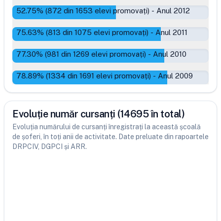
52.75
% (
872
din
1653
elevi promovați)
-
Anul 2012
75.63
% (
813
din
1075
elevi promovați)
-
Anul 2011
77.30
% (
981
din
1269
elevi promovați)
-
Anul 2010
78.89
% (
1334
din
1691
elevi promovați)
-
Anul 2009
Evoluție număr cursanți (14695 în total)
Evoluția numărului de cursanți înregistrați la această școală
de șoferi, în toți anii de activitate. Date preluate din rapoartele
DRPCIV, DGPCI și ARR.