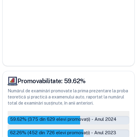
Promovabilitate:
59.62
%
Numărul de examinări promovate la prima prezentare la proba
teoretică și practică a examenului auto, raportat la numărul
total de examinări susținute, în anii anteriori.
59.62
% (
375
din
629
elevi promovați)
-
Anul 2024
62.26
% (
452
din
726
elevi promovați)
-
Anul 2023