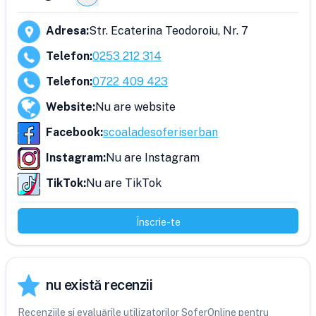
Adresa
:
Str. Ecaterina Teodoroiu, Nr. 7
Telefon
:
0253 212 314
Telefon
:
0722 409 423
Website
:
Nu are website
Facebook
:
scoaladesoferiserban
Instagram
:
Nu are Instagram
TikTok
:
Nu are TikTok
Înscrie-te
nu există recenzii
Recenziile și evaluările utilizatorilor SoferOnline pentru