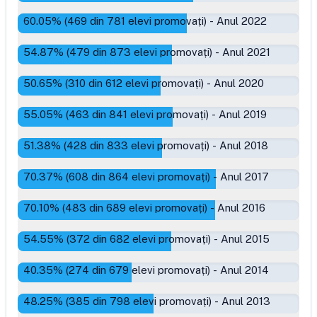
60.05
% (
469
din
781
elevi promovați)
-
Anul 2022
54.87
% (
479
din
873
elevi promovați)
-
Anul 2021
50.65
% (
310
din
612
elevi promovați)
-
Anul 2020
55.05
% (
463
din
841
elevi promovați)
-
Anul 2019
51.38
% (
428
din
833
elevi promovați)
-
Anul 2018
70.37
% (
608
din
864
elevi promovați)
-
Anul 2017
70.10
% (
483
din
689
elevi promovați)
-
Anul 2016
54.55
% (
372
din
682
elevi promovați)
-
Anul 2015
40.35
% (
274
din
679
elevi promovați)
-
Anul 2014
48.25
% (
385
din
798
elevi promovați)
-
Anul 2013