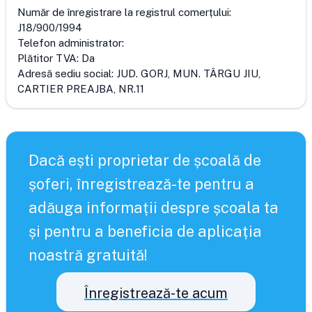
Număr de înregistrare la registrul comerțului:
J18/900/1994
Telefon administrator:
Plătitor TVA:
Da
Adresă sediu social:
JUD. GORJ, MUN. TÂRGU JIU,
CARTIER PREAJBA, NR.11
Dacă ești proprietar de școală de
șoferi, înregistrează-te pentru a
adăuga informații despre școala ta
și pentru a beneficia de aplicația
noastră gratuită!
Înregistrează-te acum