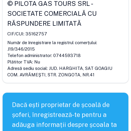
©
PILOTA GAS TOURS SRL
-
SOCIETATE COMERCIALĂ CU
RĂSPUNDERE LIMITATĂ
CIF/CUI:
35162757
Număr de înregistrare la registrul comerțului:
J19/346/2015
Telefon administrator:
0744593718
Plătitor TVA:
Nu
Adresă sediu social:
JUD. HARGHITA, SAT GOAGIU
COM. AVRĂMEŞTI, STR. ZONGOTA, NR.41
Dacă ești proprietar de școală de
șoferi, înregistrează-te pentru a
adăuga informații despre școala ta