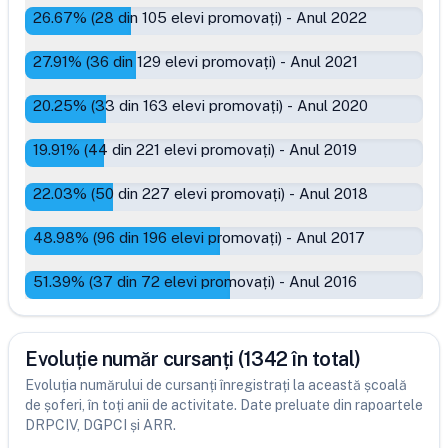
26.67
% (
28
din
105
elevi promovați)
-
Anul 2022
27.91
% (
36
din
129
elevi promovați)
-
Anul 2021
20.25
% (
33
din
163
elevi promovați)
-
Anul 2020
19.91
% (
44
din
221
elevi promovați)
-
Anul 2019
22.03
% (
50
din
227
elevi promovați)
-
Anul 2018
48.98
% (
96
din
196
elevi promovați)
-
Anul 2017
51.39
% (
37
din
72
elevi promovați)
-
Anul 2016
Evoluție număr cursanți (1342 în total)
Evoluția numărului de cursanți înregistrați la această școală
de șoferi, în toți anii de activitate. Date preluate din rapoartele
DRPCIV, DGPCI și ARR.