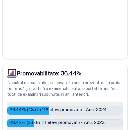
Promovabilitate:
36.44
%
Numărul de examinări promovate la prima prezentare la proba
teoretică și practică a examenului auto, raportat la numărul
total de examinări susținute, în anii anteriori.
36.44
% (
43
din
118
elevi promovați)
-
Anul 2024
23.42
% (
26
din
111
elevi promovați)
-
Anul 2023