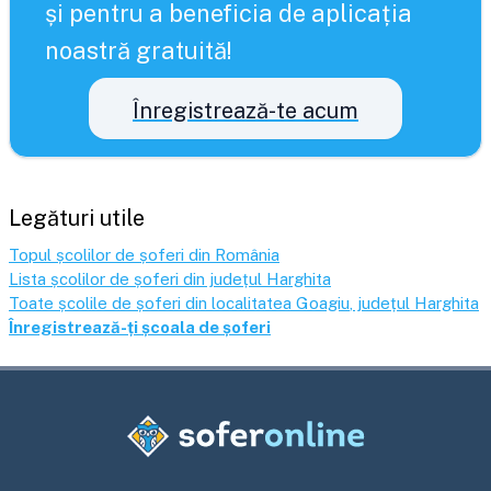
și pentru a beneficia de aplicația
noastră gratuită!
Înregistrează-te acum
Legături utile
Topul școlilor de șoferi din România
Lista școlilor de șoferi din județul
Harghita
Toate școlile de șoferi din localitatea
Goagiu
, județul
Harghita
Înregistrează-ți școala de șoferi