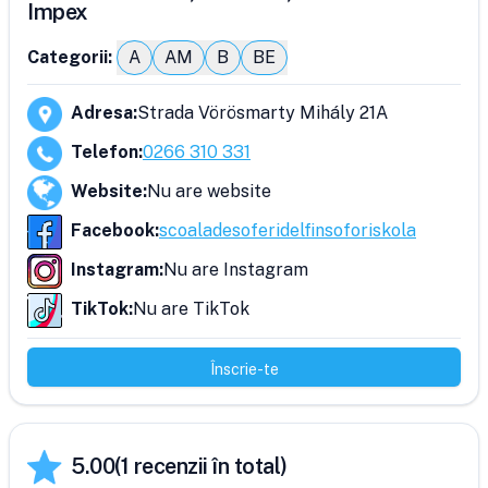
Impex
Categorii:
A
AM
B
BE
Adresa
:
Strada Vörösmarty Mihály 21A
Telefon
:
0266 310 331
Website
:
Nu are website
Facebook
:
scoaladesoferidelfinsoforiskola
Instagram
:
Nu are Instagram
TikTok
:
Nu are TikTok
Înscrie-te
5.00
(
1
recenzii în total)