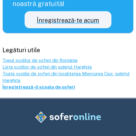
noastră gratuită!
Înregistrează-te acum
Legături utile
Topul școlilor de șoferi din România
Lista școlilor de șoferi din județul
Harghita
Toate școlile de șoferi din localitatea
Miercurea Ciuc
, județul
Harghita
Înregistrează-ți școala de șoferi