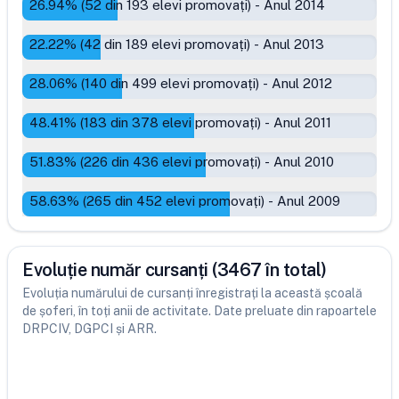
26.94
% (
52
din
193
elevi promovați)
-
Anul 2014
22.22
% (
42
din
189
elevi promovați)
-
Anul 2013
28.06
% (
140
din
499
elevi promovați)
-
Anul 2012
48.41
% (
183
din
378
elevi promovați)
-
Anul 2011
51.83
% (
226
din
436
elevi promovați)
-
Anul 2010
58.63
% (
265
din
452
elevi promovați)
-
Anul 2009
Evoluție număr cursanți (3467 în total)
Evoluția numărului de cursanți înregistrați la această școală
de șoferi, în toți anii de activitate. Date preluate din rapoartele
DRPCIV, DGPCI și ARR.