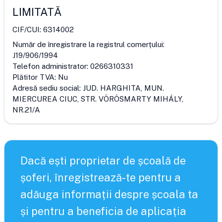
LIMITATĂ
CIF/CUI:
6314002
Număr de înregistrare la registrul comerțului:
J19/906/1994
Telefon administrator:
0266310331
Plătitor TVA:
Nu
Adresă sediu social:
JUD. HARGHITA, MUN.
MIERCUREA CIUC, STR. VÖRÖSMARTY MIHÁLY,
NR.21/A
Dacă ești proprietar de școală de
șoferi, înregistrează-te pentru a
adăuga informații despre școala ta
și pentru a beneficia de aplicația