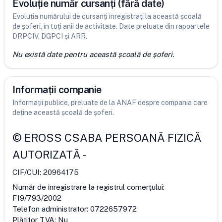
Evoluție număr cursanți (fără date)
Evoluția numărului de cursanți înregistrați la această școală
de șoferi, în toți anii de activitate. Date preluate din rapoartele
DRPCIV, DGPCI și ARR.
Nu există date pentru această școală de șoferi.
Informații companie
Informații publice, preluate de la ANAF despre compania care
deține această școală de șoferi.
©
EROSS CSABA PERSOANĂ FIZICĂ
AUTORIZATĂ
-
CIF/CUI:
20964175
Număr de înregistrare la registrul comerțului:
F19/793/2002
Telefon administrator:
0722657972
Plătitor TVA:
Nu