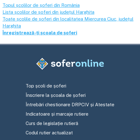
Topul școlilor de șoferi din România
Lista școlilor de șoferi din județul
Harghita
Toate școlile de șoferi din localitatea
Miercurea Ciuc
, județul
Harghita
Înregistrează-ți școala de șoferi
Top școli de șoferi
Înscriere la școala de șoferi
Întrebări chestionare DRPCIV și Atestate
Indicatoare și marcaje rutiere
Curs de legislație rutieră
Codul rutier actualizat