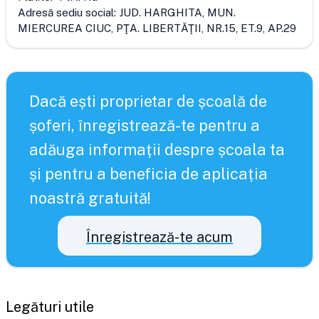
Adresă sediu social:
JUD. HARGHITA, MUN.
MIERCUREA CIUC, PŢA. LIBERTĂŢII, NR.15, ET.9, AP.29
Dacă ești proprietar de școală de
șoferi, înregistrează-te pentru a
adăuga informații despre școala ta
și pentru a beneficia de aplicația
noastră gratuită!
Înregistrează-te acum
Legături utile