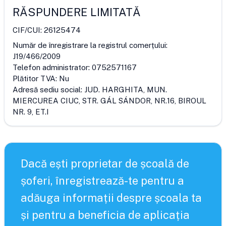
RĂSPUNDERE LIMITATĂ
CIF/CUI:
26125474
Număr de înregistrare la registrul comerțului:
J19/466/2009
Telefon administrator:
0752571167
Plătitor TVA:
Nu
Adresă sediu social:
JUD. HARGHITA, MUN.
MIERCUREA CIUC, STR. GÁL SÁNDOR, NR.16, BIROUL
NR. 9, ET.I
Dacă ești proprietar de școală de
șoferi, înregistrează-te pentru a
adăuga informații despre școala ta
și pentru a beneficia de aplicația