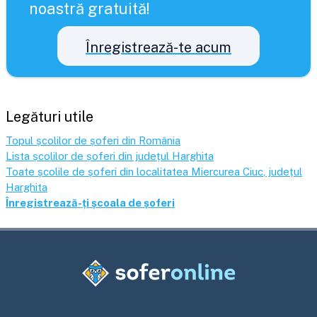
noastră gratuită!
Înregistrează-te acum
Legături utile
Topul școlilor de șoferi din România
Lista școlilor de șoferi din județul
Harghita
Toate școlile de șoferi din localitatea
Miercurea Ciuc
, județul
Harghita
Înregistrează-ți școala de șoferi