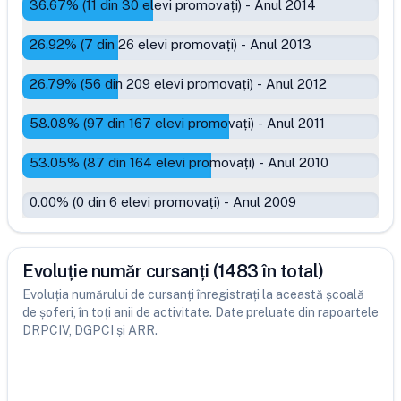
36.67
% (
11
din
30
elevi promovați)
-
Anul 2014
26.92
% (
7
din
26
elevi promovați)
-
Anul 2013
26.79
% (
56
din
209
elevi promovați)
-
Anul 2012
58.08
% (
97
din
167
elevi promovați)
-
Anul 2011
53.05
% (
87
din
164
elevi promovați)
-
Anul 2010
0.00
% (
0
din
6
elevi promovați)
-
Anul 2009
Evoluție număr cursanți (1483 în total)
Evoluția numărului de cursanți înregistrați la această școală
de șoferi, în toți anii de activitate. Date preluate din rapoartele
DRPCIV, DGPCI și ARR.