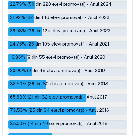
22.73
% (
50
din
220
elevi promovați)
-
Anul 2024
21.92
% (
32
din
146
elevi promovați)
-
Anul 2023
29.03
% (
36
din
124
elevi promovați)
-
Anul 2022
24.76
% (
26
din
105
elevi promovați)
-
Anul 2021
16.36
% (
9
din
55
elevi promovați)
-
Anul 2020
20.00
% (
9
din
45
elevi promovați)
-
Anul 2019
32.50
% (
26
din
80
elevi promovați)
-
Anul 2018
65.63
% (
21
din
32
elevi promovați)
-
Anul 2017
73.53
% (
25
din
34
elevi promovați)
-
Anul 2016
35.00
% (
14
din
40
elevi promovați)
-
Anul 2015