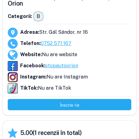
Orion
Categorii:
B
Adresa
:
Str. Gál Sándor, nr 16
Telefon
:
0752 571 167
Website
:
Nu are website
Facebook
:
stopautoorion
Instagram
:
Nu are Instagram
TikTok
:
Nu are TikTok
Înscrie-te
5.00
(
1
recenzii în total)