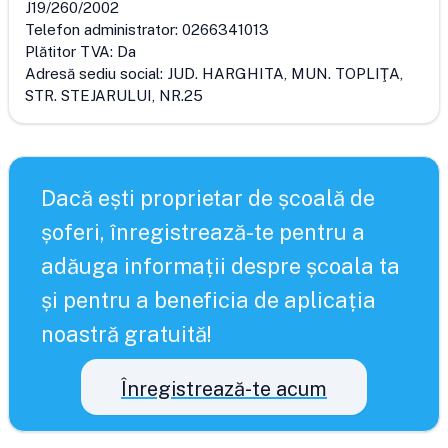
J19/260/2002
Telefon administrator:
0266341013
Plătitor TVA:
Da
Adresă sediu social:
JUD. HARGHITA, MUN. TOPLIŢA,
STR. STEJARULUI, NR.25
Dacă ești proprietar de școală de
șoferi, înregistrează-te pentru a
adăuga informații despre școala ta
și pentru a beneficia de aplicația
noastră gratuită!
Înregistrează-te acum