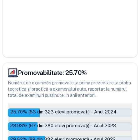
Promovabilitate:
25.70
%
Numărul de examinări promovate la prima prezentare la proba
teoretică și practică a examenului auto, raportat la numărul
total de examinări susținute, în anii anteriori.
25.70
% (
83
din
323
elevi promovați)
-
Anul 2024
23.93
% (
67
din
280
elevi promovați)
-
Anul 2023
29.82
% (
99
din
332
elevi promovați)
-
Anul 2022