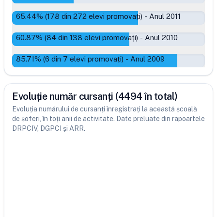
65.44
% (
178
din
272
elevi promovați)
-
Anul 2011
60.87
% (
84
din
138
elevi promovați)
-
Anul 2010
85.71
% (
6
din
7
elevi promovați)
-
Anul 2009
Evoluție număr cursanți (4494 în total)
Evoluția numărului de cursanți înregistrați la această școală
de șoferi, în toți anii de activitate. Date preluate din rapoartele
DRPCIV, DGPCI și ARR.