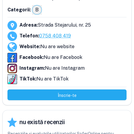
Categorii:
B
Adresa
:
Strada Stejarului, nr. 25
Telefon
:
0758 408 419
Website
:
Nu are website
Facebook
:
Nu are Facebook
Instagram
:
Nu are Instagram
TikTok
:
Nu are TikTok
Înscrie-te
nu există recenzii
Recenziile și evaluările utilizatorilor SoferOnline pentru