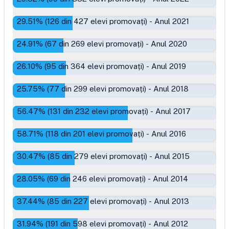
29.51
% (
126
din
427
elevi promovați)
-
Anul 2021
24.91
% (
67
din
269
elevi promovați)
-
Anul 2020
26.10
% (
95
din
364
elevi promovați)
-
Anul 2019
25.75
% (
77
din
299
elevi promovați)
-
Anul 2018
56.47
% (
131
din
232
elevi promovați)
-
Anul 2017
58.71
% (
118
din
201
elevi promovați)
-
Anul 2016
30.47
% (
85
din
279
elevi promovați)
-
Anul 2015
28.05
% (
69
din
246
elevi promovați)
-
Anul 2014
37.44
% (
85
din
227
elevi promovați)
-
Anul 2013
31.94
% (
191
din
598
elevi promovați)
-
Anul 2012