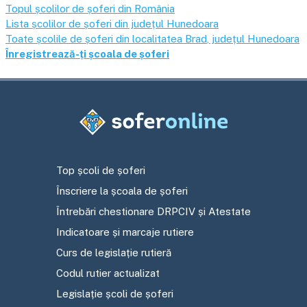
Topul școlilor de șoferi din România
Lista școlilor de șoferi din județul
Hunedoara
Toate școlile de șoferi din localitatea
Brad
, județul
Hunedoara
Înregistrează-ți școala de șoferi
Top școli de șoferi
Înscriere la școala de șoferi
Întrebări chestionare DRPCIV și Atestate
Indicatoare și marcaje rutiere
Curs de legislație rutieră
Codul rutier actualizat
Legislație școli de șoferi