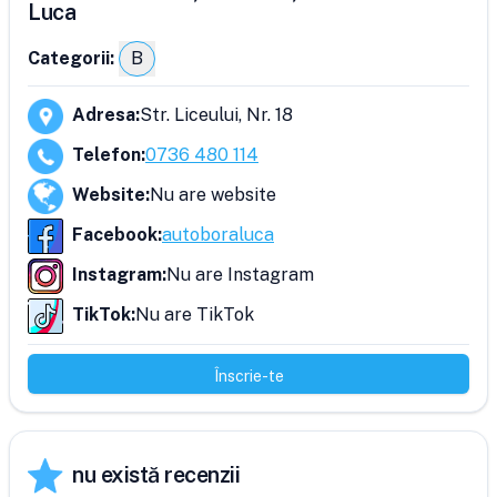
Luca
Categorii:
B
Adresa
:
Str. Liceului, Nr. 18
Telefon
:
0736 480 114
Website
:
Nu are website
Facebook
:
autoboraluca
Instagram
:
Nu are Instagram
TikTok
:
Nu are TikTok
Înscrie-te
nu există recenzii