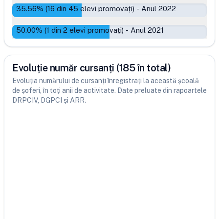
35.56
% (
16
din
45
elevi promovați)
-
Anul 2022
50.00
% (
1
din
2
elevi promovați)
-
Anul 2021
Evoluție număr cursanți (185 în total)
Evoluția numărului de cursanți înregistrați la această școală
de șoferi, în toți anii de activitate. Date preluate din rapoartele
DRPCIV, DGPCI și ARR.