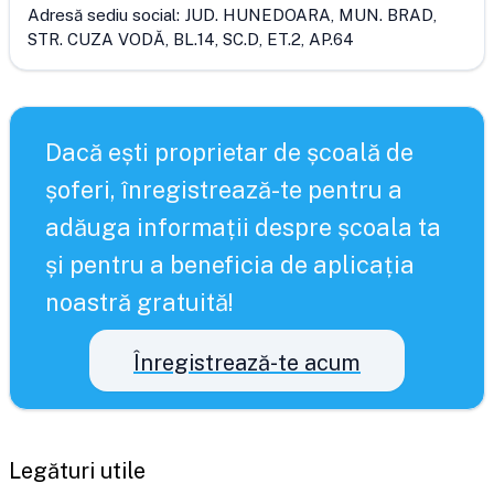
Adresă sediu social:
JUD. HUNEDOARA, MUN. BRAD,
STR. CUZA VODĂ, BL.14, SC.D, ET.2, AP.64
Dacă ești proprietar de școală de
șoferi, înregistrează-te pentru a
adăuga informații despre școala ta
și pentru a beneficia de aplicația
noastră gratuită!
Înregistrează-te acum
Legături utile