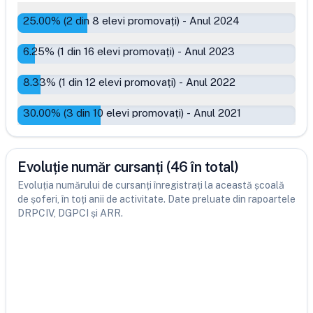
25.00
% (
2
din
8
elevi promovați)
-
Anul 2024
6.25
% (
1
din
16
elevi promovați)
-
Anul 2023
8.33
% (
1
din
12
elevi promovați)
-
Anul 2022
30.00
% (
3
din
10
elevi promovați)
-
Anul 2021
Evoluție număr cursanți (46 în total)
Evoluția numărului de cursanți înregistrați la această școală
de șoferi, în toți anii de activitate. Date preluate din rapoartele
DRPCIV, DGPCI și ARR.