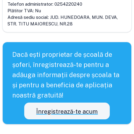
Telefon administrator:
0254220240
Plătitor TVA:
Nu
Adresă sediu social:
JUD. HUNEDOARA, MUN. DEVA,
STR. TITU MAIORESCU, NR.28
Dacă ești proprietar de școală de
șoferi, înregistrează-te pentru a
adăuga informații despre școala ta
și pentru a beneficia de aplicația
noastră gratuită!
Înregistrează-te acum