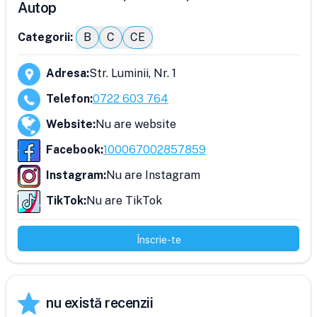
Autop
Categorii:
B
C
CE
Adresa
:
Str. Luminii, Nr. 1
Telefon
:
0722 603 764
Website
:
Nu are website
Facebook
:
100067002857859
Instagram
:
Nu are Instagram
TikTok
:
Nu are TikTok
Înscrie-te
nu există recenzii