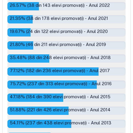
26.57
% (
38
din
143
elevi promovați)
-
Anul 2022
21.35
% (
38
din
178
elevi promovați)
-
Anul 2021
19.67
% (
24
din
122
elevi promovați)
-
Anul 2020
21.80
% (
46
din
211
elevi promovați)
-
Anul 2019
35.48
% (
88
din
248
elevi promovați)
-
Anul 2018
77.12
% (
182
din
236
elevi promovați)
-
Anul 2017
75.72
% (
237
din
313
elevi promovați)
-
Anul 2016
47.18
% (
184
din
390
elevi promovați)
-
Anul 2015
51.88
% (
221
din
426
elevi promovați)
-
Anul 2014
54.11
% (
237
din
438
elevi promovați)
-
Anul 2013