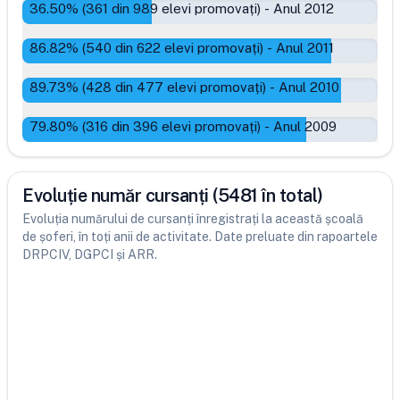
36.50
% (
361
din
989
elevi promovați)
-
Anul 2012
86.82
% (
540
din
622
elevi promovați)
-
Anul 2011
89.73
% (
428
din
477
elevi promovați)
-
Anul 2010
79.80
% (
316
din
396
elevi promovați)
-
Anul 2009
Evoluție număr cursanți (5481 în total)
Evoluția numărului de cursanți înregistrați la această școală
de șoferi, în toți anii de activitate. Date preluate din rapoartele
DRPCIV, DGPCI și ARR.