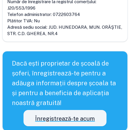
Număr de înregistrare la registrul comerțului:
J20/553/1996
Telefon administrator:
0722603764
Plătitor TVA:
Nu
Adresă sediu social:
JUD. HUNEDOARA, MUN. ORĂŞTIE,
STR. C.D. GHEREA, NR.4
Dacă ești proprietar de școală de
șoferi, înregistrează-te pentru a
adăuga informații despre școala ta
și pentru a beneficia de aplicația
noastră gratuită!
Înregistrează-te acum