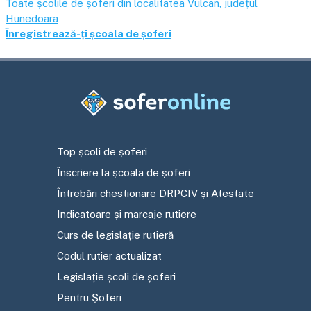
Toate școlile de șoferi din localitatea
Vulcan
, județul
Hunedoara
Înregistrează-ți școala de șoferi
Top școli de șoferi
Înscriere la școala de șoferi
Întrebări chestionare DRPCIV și Atestate
Indicatoare și marcaje rutiere
Curs de legislație rutieră
Codul rutier actualizat
Legislație școli de șoferi
Pentru Șoferi