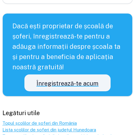
Dacă ești proprietar de școală de
șoferi, înregistrează-te pentru a
adăuga informații despre școala ta
și pentru a beneficia de aplicația
noastră gratuită!
Înregistrează-te acum
Legături utile
Topul școlilor de șoferi din România
Lista școlilor de șoferi din județul
Hunedoara