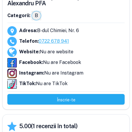
Alexandru PFA
Categorii:
B
Adresa
:
B-dul Chimiei, Nr. 6
Telefon
:
0722 678 941
Website
:
Nu are website
Facebook
:
Nu are Facebook
Instagram
:
Nu are Instagram
TikTok
:
Nu are TikTok
Înscrie-te
5.00
(
1
recenzii în total)