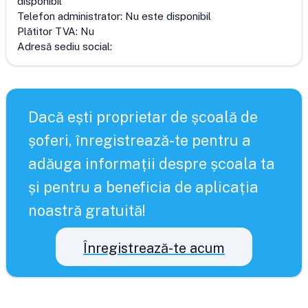
disponibil
Telefon administrator:
Nu este disponibil
Plătitor TVA:
Nu
Adresă sediu social:
Dacă ești proprietar de școală de
șoferi, înregistrează-te pentru a
adăuga informații despre școala ta
și pentru a beneficia de aplicația
noastră gratuită!
Înregistrează-te acum