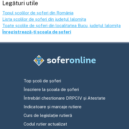
Legături utile
Topul școlilor de șoferi din România
Lista școlilor de șoferi din județul
Ialomița
Toate școlile de șoferi din localitatea
Bucu
, județul
Ialomița
Înregistrează-ți școala de șoferi
Top școli de șoferi
Înscriere la școala de șoferi
Întrebări chestionare DRPCIV și Atestate
Indicatoare și marcaje rutiere
Curs de legislație rutieră
Codul rutier actualizat