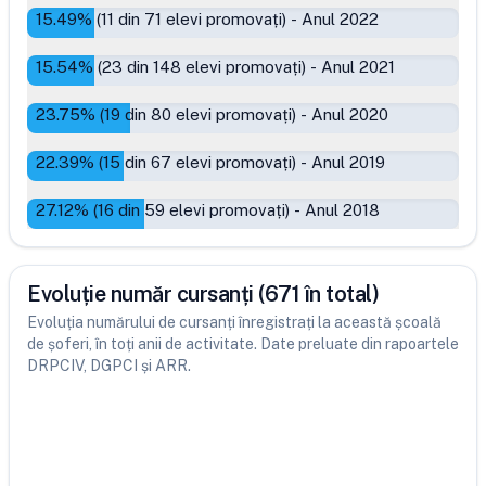
15.49
% (
11
din
71
elevi promovați)
-
Anul 2022
15.54
% (
23
din
148
elevi promovați)
-
Anul 2021
23.75
% (
19
din
80
elevi promovați)
-
Anul 2020
22.39
% (
15
din
67
elevi promovați)
-
Anul 2019
27.12
% (
16
din
59
elevi promovați)
-
Anul 2018
Evoluție număr cursanți (671 în total)
Evoluția numărului de cursanți înregistrați la această școală
de șoferi, în toți anii de activitate. Date preluate din rapoartele
DRPCIV, DGPCI și ARR.