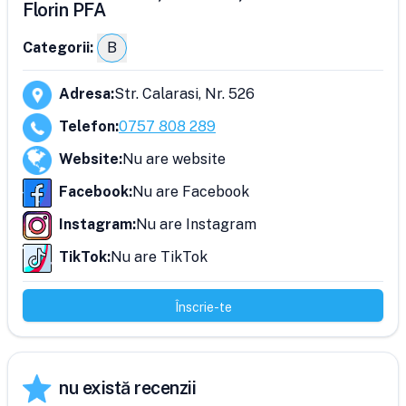
Florin PFA
Categorii:
B
Adresa
:
Str. Calarasi, Nr. 526
Telefon
:
0757 808 289
Website
:
Nu are website
Facebook
:
Nu are Facebook
Instagram
:
Nu are Instagram
TikTok
:
Nu are TikTok
Înscrie-te
nu există recenzii