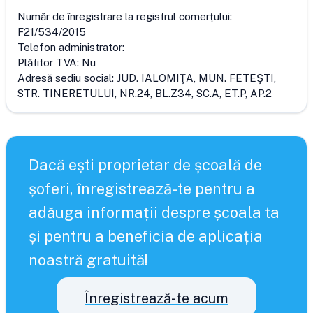
Număr de înregistrare la registrul comerțului:
F21/534/2015
Telefon administrator:
Plătitor TVA:
Nu
Adresă sediu social:
JUD. IALOMIŢA, MUN. FETEŞTI,
STR. TINERETULUI, NR.24, BL.Z34, SC.A, ET.P, AP.2
Dacă ești proprietar de școală de
șoferi, înregistrează-te pentru a
adăuga informații despre școala ta
și pentru a beneficia de aplicația
noastră gratuită!
Înregistrează-te acum