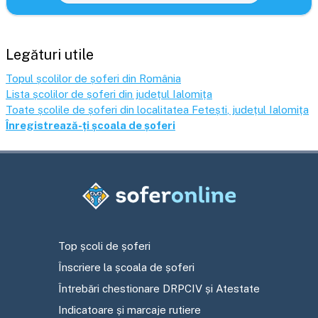
Legături utile
Topul școlilor de șoferi din România
Lista școlilor de șoferi din județul
Ialomița
Toate școlile de șoferi din localitatea
Fetești
, județul
Ialomița
Înregistrează-ți școala de șoferi
Top școli de șoferi
Înscriere la școala de șoferi
Întrebări chestionare DRPCIV și Atestate
Indicatoare și marcaje rutiere