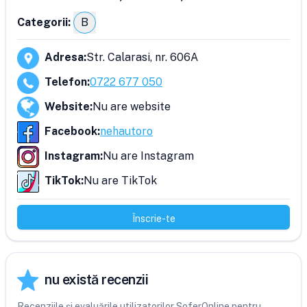
Categorii:
B
Adresa
:
Str. Calarasi, nr. 606A
Telefon
:
0722 677 050
Website
:
Nu are website
Facebook
:
nehautoro
Instagram
:
Nu are Instagram
TikTok
:
Nu are TikTok
Înscrie-te
nu există recenzii
Recenziile și evaluările utilizatorilor SoferOnline pentru