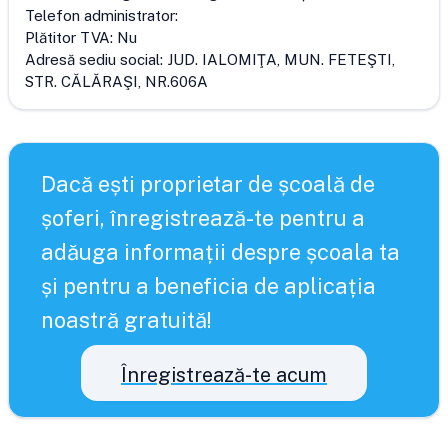
Telefon administrator:
Plătitor TVA:
Nu
Adresă sediu social:
JUD. IALOMIŢA, MUN. FETEŞTI,
STR. CĂLĂRAŞI, NR.606A
Dacă ești proprietar de școală de
șoferi, înregistrează-te pentru a
adăuga informații despre școala ta
și pentru a beneficia de aplicația
noastră gratuită!
Înregistrează-te acum