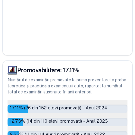
Promovabilitate:
17.11
%
Numărul de examinări promovate la prima prezentare la proba
teoretică și practică a examenului auto, raportat la numărul
total de examinări susținute, în anii anteriori.
17.11
% (
26
din
152
elevi promovați)
-
Anul 2024
12.73
% (
14
din
110
elevi promovați)
-
Anul 2023
9.65
% (
11
din
114
elevi promovați)
-
Anul 2022