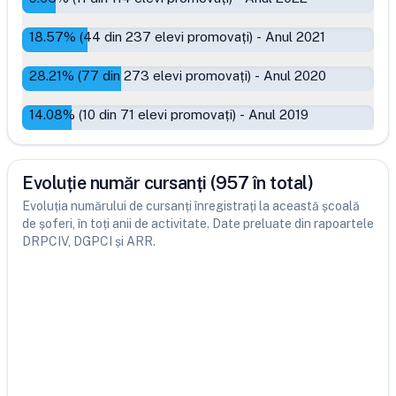
18.57
% (
44
din
237
elevi promovați)
-
Anul 2021
28.21
% (
77
din
273
elevi promovați)
-
Anul 2020
14.08
% (
10
din
71
elevi promovați)
-
Anul 2019
Evoluție număr cursanți (957 în total)
Evoluția numărului de cursanți înregistrați la această școală
de șoferi, în toți anii de activitate. Date preluate din rapoartele
DRPCIV, DGPCI și ARR.