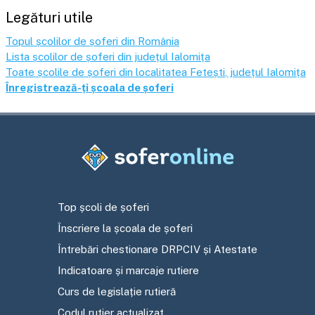
Legături utile
Topul școlilor de șoferi din România
Lista școlilor de șoferi din județul
Ialomița
Toate școlile de șoferi din localitatea
Fetești
, județul
Ialomița
Înregistrează-ți școala de șoferi
Top școli de șoferi
Înscriere la școala de șoferi
Întrebări chestionare DRPCIV și Atestate
Indicatoare și marcaje rutiere
Curs de legislație rutieră
Codul rutier actualizat