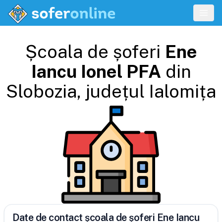
Școala de șoferi
Ene
Iancu Ionel PFA
din
Slobozia
, județul
Ialomița
Date de contact școala de șoferi Ene Iancu