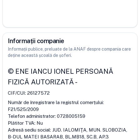
Informații companie
Informații publice, preluate de la ANAF despre compania care
deține această școală de șoferi.
©
ENE IANCU IONEL PERSOANĂ
FIZICĂ AUTORIZATĂ
-
CIF/CUI:
26127572
Număr de înregistrare la registrul comerțului:
F21/525/2009
Telefon administrator:
0728005159
Plătitor TVA:
Nu
Adresă sediu social:
JUD. IALOMIŢA, MUN. SLOBOZIA,
B-DUL MATEI BASARAB, BL.MB18, SC.B, AP.3