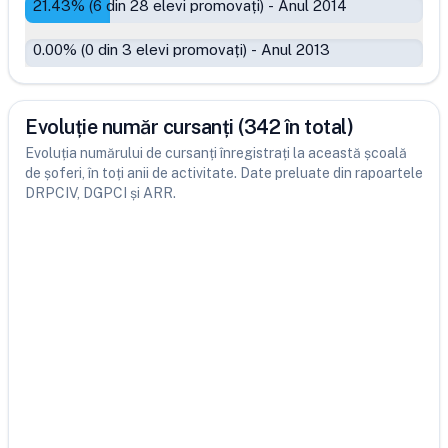
21.43
% (
6
din
28
elevi promovați)
-
Anul 2014
0.00
% (
0
din
3
elevi promovați)
-
Anul 2013
Evoluție număr cursanți (342 în total)
Evoluția numărului de cursanți înregistrați la această școală
de șoferi, în toți anii de activitate. Date preluate din rapoartele
DRPCIV, DGPCI și ARR.