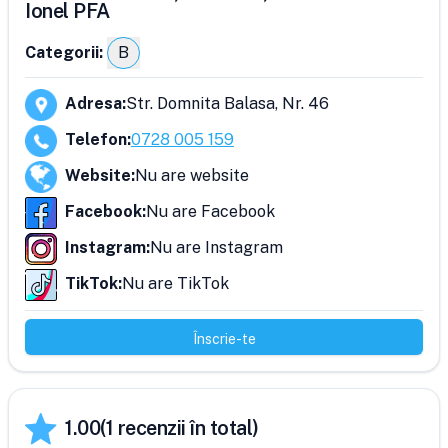
Ionel PFA
Categorii:
B
Adresa
:
Str. Domnita Balasa, Nr. 46
Telefon
:
0728 005 159
Website
:
Nu are website
Facebook
:
Nu are Facebook
Instagram
:
Nu are Instagram
TikTok
:
Nu are TikTok
Înscrie-te
1.00
(
1
recenzii în total)