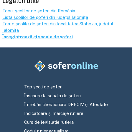
Legături utile
Topul școlilor de șoferi din România
Lista școlilor de șoferi din județul
Ialomița
Toate școlile de șoferi din localitatea
Slobozia
, județul
Ialomița
Înregistrează-ți școala de șoferi
Top școli de șoferi
Înscriere la școala de șoferi
Întrebări chestionare DRPCIV și Atestate
Indicatoare și marcaje rutiere
Curs de legislație rutieră
Codul rutier actualizat