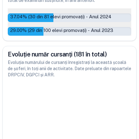
total de examinări susținute, în anii anteriori.
37.04
% (
30
din
81
elevi promovați)
-
Anul 2024
29.00
% (
29
din
100
elevi promovați)
-
Anul 2023
Evoluție număr cursanți (181 în total)
Evoluția numărului de cursanți înregistrați la această școală
de șoferi, în toți anii de activitate. Date preluate din rapoartele
DRPCIV, DGPCI și ARR.