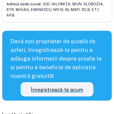
Adresă sediu social:
JUD. IALOMIŢA, MUN. SLOBOZIA,
STR. MIHAIL EMINESCU, NR.10, BL.MB11, SC.B, ET.1,
AP.8
Dacă ești proprietar de școală de
șoferi, înregistrează-te pentru a
adăuga informații despre școala ta
și pentru a beneficia de aplicația
noastră gratuită!
Înregistrează-te acum