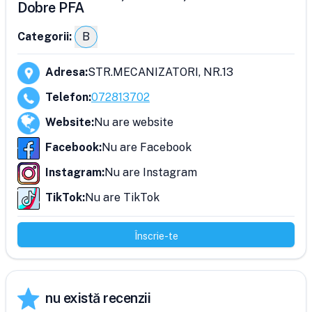
Dobre PFA
Categorii:
B
Adresa
:
STR.MECANIZATORI, NR.13
Telefon
:
072813702
Website
:
Nu are website
Facebook
:
Nu are Facebook
Instagram
:
Nu are Instagram
TikTok
:
Nu are TikTok
Înscrie-te
nu există recenzii