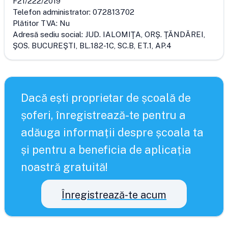
F21/222/2019
Telefon administrator:
072813702
Plătitor TVA:
Nu
Adresă sediu social:
JUD. IALOMIŢA, ORŞ. ŢĂNDĂREI,
ŞOS. BUCUREŞTI, BL.182-1C, SC.B, ET.1, AP.4
Dacă ești proprietar de școală de
șoferi, înregistrează-te pentru a
adăuga informații despre școala ta
și pentru a beneficia de aplicația
noastră gratuită!
Înregistrează-te acum