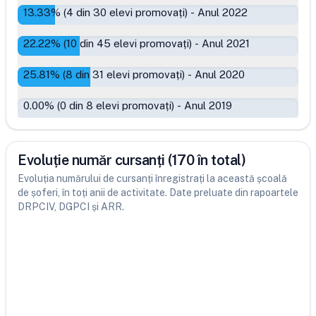
13.33
% (
4
din
30
elevi promovați)
-
Anul 2022
22.22
% (
10
din
45
elevi promovați)
-
Anul 2021
25.81
% (
8
din
31
elevi promovați)
-
Anul 2020
0.00
% (
0
din
8
elevi promovați)
-
Anul 2019
Evoluție număr cursanți (170 în total)
Evoluția numărului de cursanți înregistrați la această școală
de șoferi, în toți anii de activitate. Date preluate din rapoartele
DRPCIV, DGPCI și ARR.