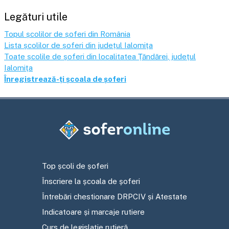
Legături utile
Topul școlilor de șoferi din România
Lista școlilor de șoferi din județul
Ialomița
Toate școlile de șoferi din localitatea
Țăndărei
, județul
Ialomița
Înregistrează-ți școala de șoferi
Top școli de șoferi
Înscriere la școala de șoferi
Întrebări chestionare DRPCIV și Atestate
Indicatoare și marcaje rutiere
Curs de legislație rutieră