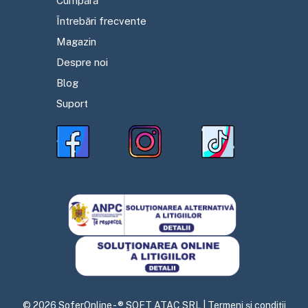
Cumpără
Întrebări frecvente
Magazin
Despre noi
Blog
Suport
©
2026
SoferOnline - ® SOFT ATAC SRL |
Termeni și condiții