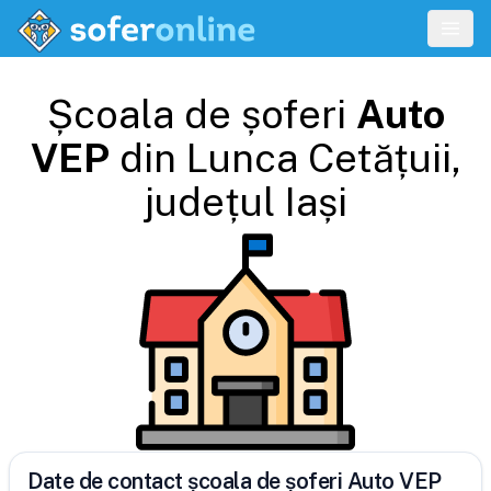
Școala de șoferi
Auto
VEP
din
Lunca Cetățuii
,
județul
Iași
Date de contact școala de șoferi Auto VEP