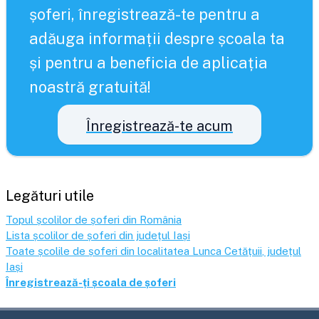
șoferi, înregistrează-te pentru a
adăuga informații despre școala ta
și pentru a beneficia de aplicația
noastră gratuită!
Înregistrează-te acum
Legături utile
Topul școlilor de șoferi din România
Lista școlilor de șoferi din județul
Iași
Toate școlile de șoferi din localitatea
Lunca Cetățuii
, județul
Iași
Înregistrează-ți școala de șoferi