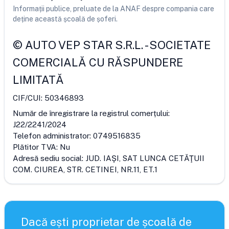
Informații publice, preluate de la ANAF despre compania care
deține această școală de șoferi.
©
AUTO VEP STAR S.R.L.
-
SOCIETATE
COMERCIALĂ CU RĂSPUNDERE
LIMITATĂ
CIF/CUI:
50346893
Număr de înregistrare la registrul comerțului:
J22/2241/2024
Telefon administrator:
0749516835
Plătitor TVA:
Nu
Adresă sediu social:
JUD. IAŞI, SAT LUNCA CETĂŢUII
COM. CIUREA, STR. CETINEI, NR.11, ET.1
Dacă ești proprietar de școală de