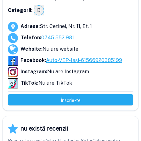
Categorii:
B
Adresa
:
Str. Cetinei, Nr. 11, Et. 1
Telefon
:
0745 552 981
Website
:
Nu are website
Facebook
:
Auto-VEP-Iași-61566920385199
Instagram
:
Nu are Instagram
TikTok
:
Nu are TikTok
Înscrie-te
nu există recenzii
Recenziile și evaluările utilizatorilor SoferOnline pentru