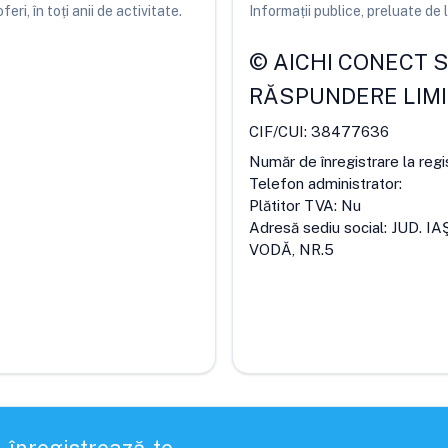
ri, în toți anii de activitate.
Informații publice, preluate d
©
AICHI CONECT S.
RĂSPUNDERE LIM
CIF/CUI:
38477636
Număr de înregistrare la regi
Telefon administrator:
Plătitor TVA:
Nu
Adresă sediu social:
JUD. I
VODĂ, NR.5