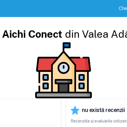
Che
i
Aichi Conect
din
Valea Ad
nu există recenzii
Recenziile și evaluările utiliz