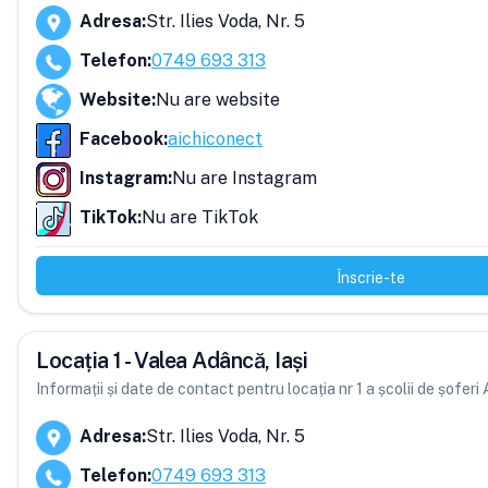
Adresa
:
Str. Ilies Voda, Nr. 5
Telefon
:
0749 693 313
Website
:
Nu are website
Facebook
:
aichiconect
Instagram
:
Nu are Instagram
TikTok
:
Nu are TikTok
Înscrie-te
Locația 1 - Valea Adâncă, Iași
Informații și date de contact pentru locația nr 1 a școlii de șoferi
Adresa
:
Str. Ilies Voda, Nr. 5
Telefon
:
0749 693 313