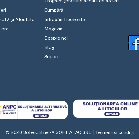
Program gestiune școala de șoferi
eri
Cumpără
PCIV și Atestate
Întrebări frecvente
tiere
Magazin
Despre noi
Blog
Suport
©
2026
SoferOnline - ® SOFT ATAC SRL |
Termeni și condiții