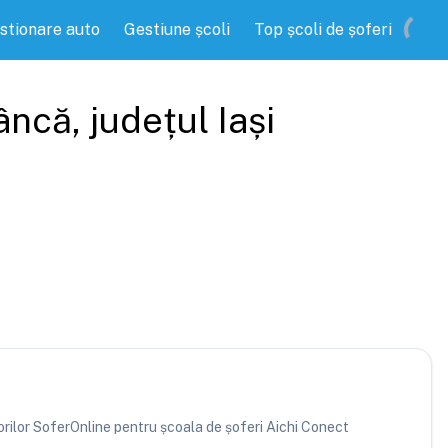
stionare auto
Gestiune școli
Top școli de șoferi
âncă
, județul
Iași
atorilor SoferOnline pentru școala de șoferi Aichi Conect