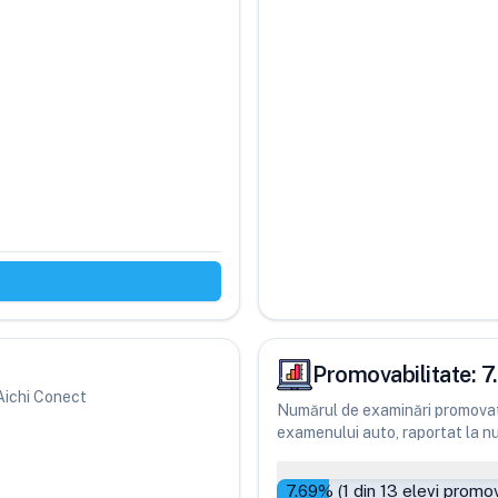
Promovabilitate:
7
 Aichi Conect
Numărul de examinări promovate
examenului auto, raportat la num
7.69
% (
1
din
13
elevi promov