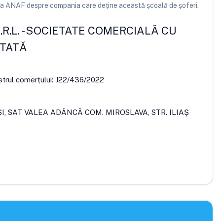
e la ANAF despre compania care deține această școală de șoferi.
R.L.
-
SOCIETATE COMERCIALĂ CU
ITATĂ
strul comerțului:
J22/436/2022
AŞI, SAT VALEA ADÂNCĂ COM. MIROSLAVA, STR. ILIAŞ