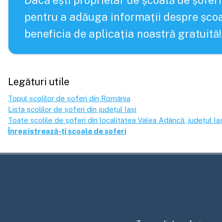
Dacă ești proprietar de școală de șoferi
pentru a adăuga informații despre școa
beneficia de aplicația noastră gratuită!
Legături utile
Topul școlilor de șoferi din România
Lista școlilor de șoferi din județul
Iași
Toate școlile de șoferi din localitatea
Valea Adâncă
, județul
Ia
Înregistrează-ți școala de șoferi