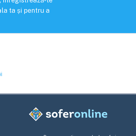
, înregistrează-te
la ta și pentru a
și