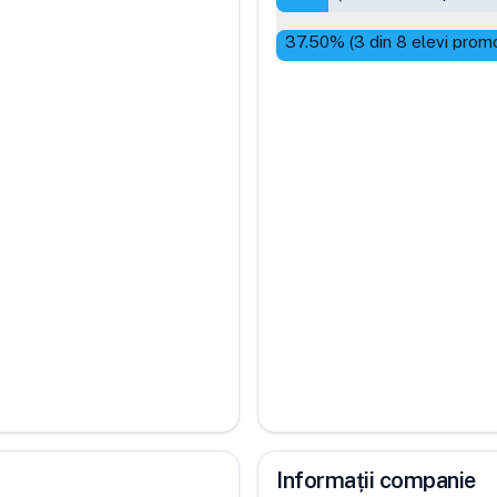
37.50
% (
3
din
8
elevi promo
Informații companie