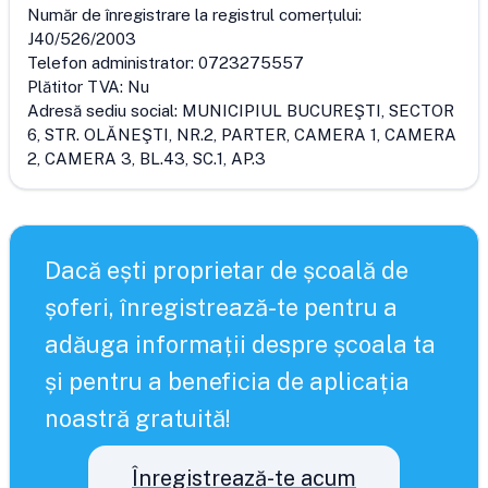
Număr de înregistrare la registrul comerțului:
J40/526/2003
Telefon administrator:
0723275557
Plătitor TVA:
Nu
Adresă sediu social:
MUNICIPIUL BUCUREŞTI, SECTOR
6, STR. OLĂNEŞTI, NR.2, PARTER, CAMERA 1, CAMERA
2, CAMERA 3, BL.43, SC.1, AP.3
Dacă ești proprietar de școală de
șoferi, înregistrează-te pentru a
adăuga informații despre școala ta
și pentru a beneficia de aplicația
noastră gratuită!
Înregistrează-te acum