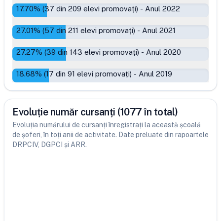
17.70
% (
37
din
209
elevi promovați)
-
Anul 2022
27.01
% (
57
din
211
elevi promovați)
-
Anul 2021
27.27
% (
39
din
143
elevi promovați)
-
Anul 2020
18.68
% (
17
din
91
elevi promovați)
-
Anul 2019
Evoluție număr cursanți (1077 în total)
Evoluția numărului de cursanți înregistrați la această școală
de șoferi, în toți anii de activitate. Date preluate din rapoartele
DRPCIV, DGPCI și ARR.