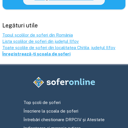
Legături utile
Topul școlilor de șoferi din România
Lista școlilor de șoferi din județul
Ilfov
Toate școlile de șoferi din localitatea
Chitila
, județul
Ilfov
Înregistrează-ți școala de șoferi
Top școli de șoferi
Înscriere la școala de șoferi
Întrebări chestionare DRPCIV și Atestate