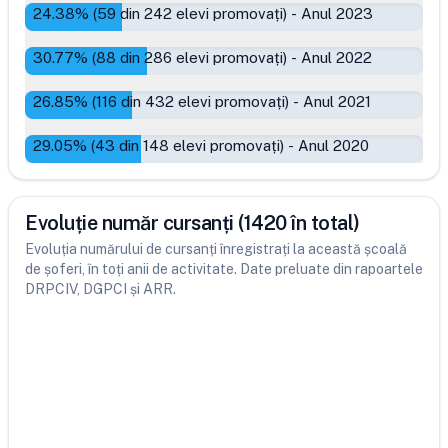
24.38
% (
59
din
242
elevi promovați)
-
Anul 2023
30.77
% (
88
din
286
elevi promovați)
-
Anul 2022
26.85
% (
116
din
432
elevi promovați)
-
Anul 2021
29.05
% (
43
din
148
elevi promovați)
-
Anul 2020
Evoluție număr cursanți (1420 în total)
Evoluția numărului de cursanți înregistrați la această școală
de șoferi, în toți anii de activitate. Date preluate din rapoartele
DRPCIV, DGPCI și ARR.