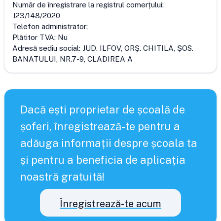
Număr de înregistrare la registrul comerțului:
J23/148/2020
Telefon administrator:
Plătitor TVA:
Nu
Adresă sediu social:
JUD. ILFOV, ORŞ. CHITILA, ŞOS.
BANATULUI, NR.7-9, CLADIREA A
Dacă ești proprietar de școală de
șoferi, înregistrează-te pentru a
adăuga informații despre școala ta
și pentru a beneficia de aplicația
noastră gratuită!
Înregistrează-te acum