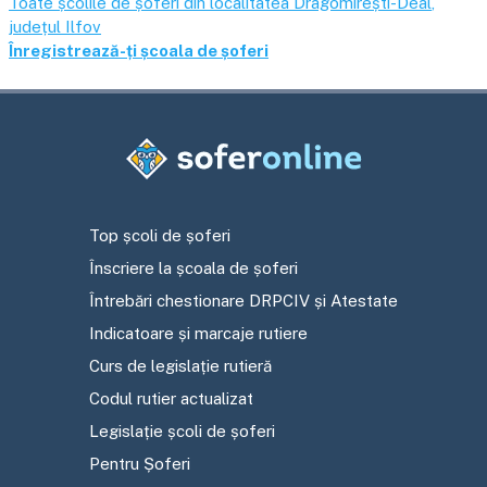
Toate școlile de șoferi din localitatea
Dragomirești-Deal
,
județul
Ilfov
Înregistrează-ți școala de șoferi
Top școli de șoferi
Înscriere la școala de șoferi
Întrebări chestionare DRPCIV și Atestate
Indicatoare și marcaje rutiere
Curs de legislație rutieră
Codul rutier actualizat
Legislație școli de șoferi
Pentru Șoferi