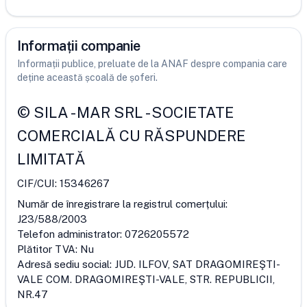
Informații companie
Informații publice, preluate de la ANAF despre compania care
deține această școală de șoferi.
©
SILA - MAR SRL
-
SOCIETATE
COMERCIALĂ CU RĂSPUNDERE
LIMITATĂ
CIF/CUI:
15346267
Număr de înregistrare la registrul comerțului:
J23/588/2003
Telefon administrator:
0726205572
Plătitor TVA:
Nu
Adresă sediu social:
JUD. ILFOV, SAT DRAGOMIREŞTI-
VALE COM. DRAGOMIREŞTI-VALE, STR. REPUBLICII,
NR.47