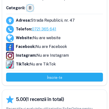
Categorii:
B
Adresa
:
Strada Republicii, nr. 47
Telefon
:
0721 365 641
Website
:
Nu are website
Facebook
:
Nu are Facebook
Instagram
:
Nu are Instagram
TikTok
:
Nu are TikTok
Înscrie-te
5.00
(
1
recenzii în total)
Recenziile și evaluările utilizatorilor SoferOnline pentru