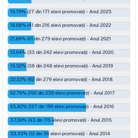
15.79
% (
27
din
171
elevi promovați)
-
Anul 2023
18.98
% (
41
din
216
elevi promovați)
-
Anul 2022
21.86
% (
61
din
279
elevi promovați)
-
Anul 2021
13.64
% (
33
din
242
elevi promovați)
-
Anul 2020
15.32
% (
38
din
248
elevi promovați)
-
Anul 2019
22.22
% (
62
din
279
elevi promovați)
-
Anul 2018
62.76
% (
150
din
239
elevi promovați)
-
Anul 2017
63.82
% (
127
din
199
elevi promovați)
-
Anul 2016
37.39
% (
43
din
115
elevi promovați)
-
Anul 2015
33.33
% (
12
din
36
elevi promovați)
-
Anul 2014