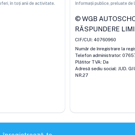
ri, în toți anii de activitate.
Informații publice, preluate d
©
WGB AUTOSCHOO
RĂSPUNDERE LIM
CIF/CUI:
40760960
Număr de înregistrare la regi
Telefon administrator:
0765
Plătitor TVA:
Da
Adresă sediu social:
JUD. GI
NR.27