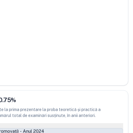
0.75
%
 la prima prezentare la proba teoretică și practică a
ărul total de examinări susținute, în anii anteriori.
romovați)
-
Anul 2024