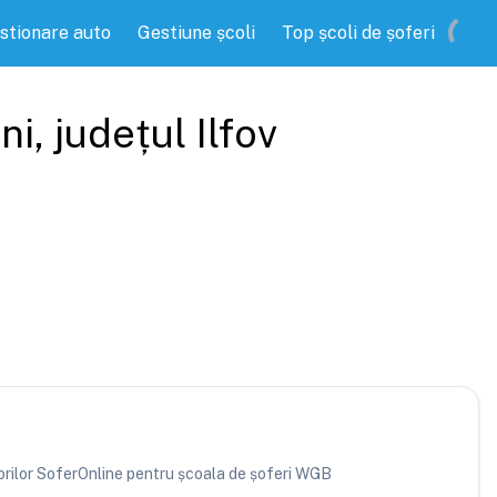
stionare auto
Gestiune școli
Top școli de șoferi
ni
, județul
Ilfov
atorilor SoferOnline pentru școala de șoferi WGB