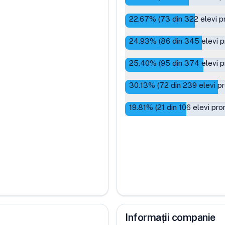
22.67
% (
73
din
322
elevi p
24.93
% (
86
din
345
elevi p
25.40
% (
95
din
374
elevi p
30.13
% (
72
din
239
elevi p
19.81
% (
21
din
106
elevi pro
Informații companie