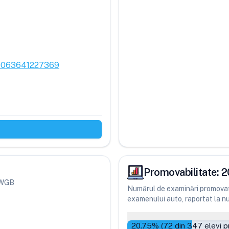
00063641227369
Promovabilitate:
2
i WGB
Numărul de examinări promovate
examenului auto, raportat la num
20.75
% (
72
din
347
elevi p