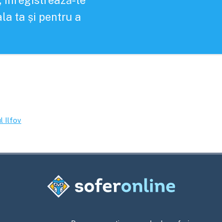
, înregistrează-te
la ta și pentru a
l
Ilfov