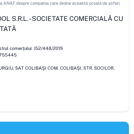
e la ANAF despre compania care deține această școală de șoferi.
L S.R.L.
-
SOCIETATE COMERCIALĂ CU
ITATĂ
strul comerțului:
J52/448/2019
755445
URGIU, SAT COLIBAŞI COM. COLIBAŞI, STR. SOCILOR,