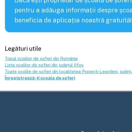
Dacă ești proprietar de școală de șoferi
pentru a adăuga informații despre școa
beneficia de aplicația noastră gratuită!
Legături utile
Topul școlilor de șoferi din România
Lista școlilor de șoferi din județul
Ilfov
Toate școlile de șoferi din localitatea
Popești-Leordeni
, județu
Înregistrează-ți școala de șoferi